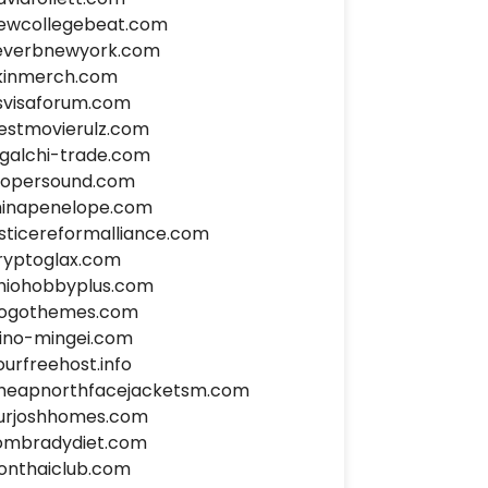
ewcollegebeat.com
everbnewyork.com
kinmerch.com
svisaforum.com
estmovierulz.com
agalchi-trade.com
oopersound.com
inapenelope.com
usticereformalliance.com
ryptoglax.com
hiohobbyplus.com
ogothemes.com
jino-mingei.com
ourfreehost.info
heapnorthfacejacketsm.com
urjoshhomes.com
ombradydiet.com
onthaiclub.com