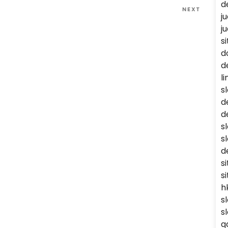
d
Next
NEXT
j
Post
j
s
d
d
li
s
d
d
s
s
d
s
si
h
s
s
q