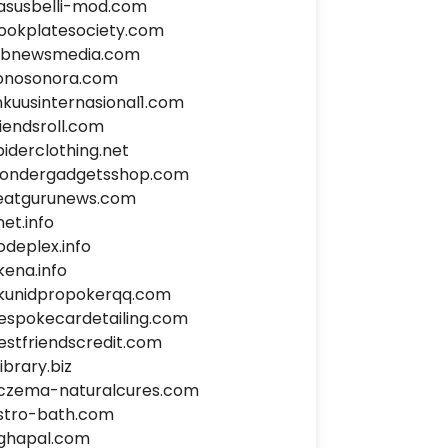
asusbelli-mod.com
ookplatesociety.com
ebnewsmedia.com
onosonora.com
inkuusinternasional1.com
riendsroll.com
piderclothing.net
ondergadgetsshop.com
eatgurunews.com
net.info
odeplex.info
kena.info
kunidpropokerqq.com
espokecardetailing.com
estfriendscredit.com
library.biz
czema-naturalcures.com
stro-bath.com
ghapal.com