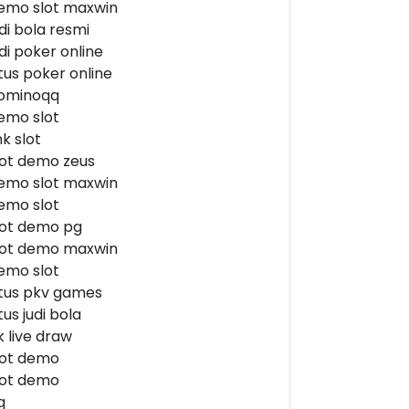
emo slot maxwin
udi bola resmi
udi poker online
itus poker online
ominoqq
emo slot
nk slot
lot demo zeus
emo slot maxwin
emo slot
lot demo pg
lot demo maxwin
emo slot
itus pkv games
tus judi bola
k live draw
lot demo
lot demo
q