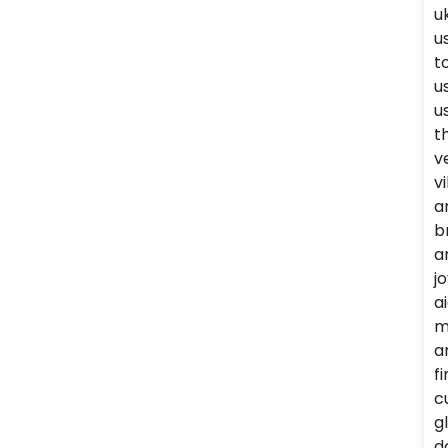
u
u
t
u
u
t
v
v
a
b
a
j
a
m
a
f
c
g
d