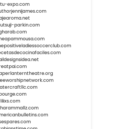
ltu-expo.com
uthorjennijames.com
iajearoma.net
sutsuji-parkin.com
gharab.com
heapammousa.com
hepositiveladiessoccerclub.com
ecetasdecocinafaciles.com
aildesignsidea.net
reatpai.com
aperlanterntheatre.org
reeworshipnetwork.com
atercraftllc.com
bourge.com
iliixs.com
lharammallz.com
mericanbulletins.com
sespares.com
rabianstime.com