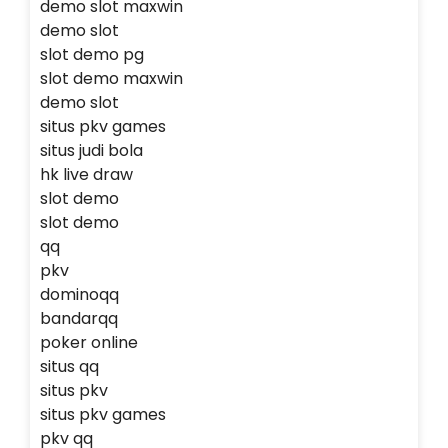
demo slot maxwin
demo slot
slot demo pg
slot demo maxwin
demo slot
situs pkv games
situs judi bola
hk live draw
slot demo
slot demo
qq
pkv
dominoqq
bandarqq
poker online
situs qq
situs pkv
situs pkv games
pkv qq