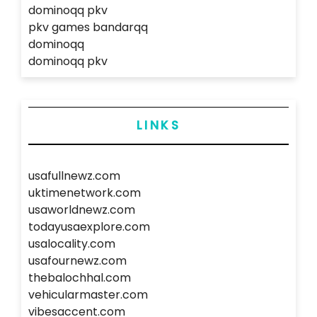
dominoqq pkv
pkv games bandarqq
dominoqq
dominoqq pkv
LINKS
usafullnewz.com
uktimenetwork.com
usaworldnewz.com
todayusaexplore.com
usalocality.com
usafournewz.com
thebalochhal.com
vehicularmaster.com
vibesaccent.com