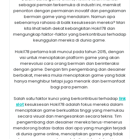
sebagai pemain terkemuka di industri ini, memikat
penonton dengan permainan inovatif dan pengalaman
bermain game yang mendalam. Namun apa
sebenarnya rahasia di balik kesuksesan mereka? Mari
kita lihat lebih dekat kebangkitan Hoki178 dan
mengungkap faktor-faktor yang berkontribusi terhadap
keunggulan mereka di dunia game.
Hoki178 pertama kali muncul pada tahun 2015, dengan
visi untuk menciptakan platform game yang akan
merevolusi cara orang bermain dan berinteraksi
dengan game. Dengan tim pengembang dan desainer
berbakat, mereka mulai menciptakan game yang tidak
hanya menghibur tetapi juga menarik dan bermanfaat
bagi para pemain.
Salah satu faktor kunci yang berkontribusi terhadap
link
slot
kesuksesan Hoki178 adalah fokus mereka dalam
menciptakan game berkualitas tinggi yang memukau
secara visual dan mengesankan secara teknis. Tim
pengembang dan desainer mereka terus-menerus
mendorong batas-batas dari apa yang mungkin terjadi
di dunia game online, menciptakan game yang tidak