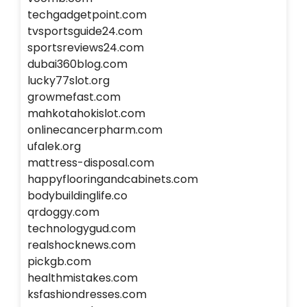
techgadgetpoint.com
tvsportsguide24.com
sportsreviews24.com
dubai360blog.com
lucky77slot.org
growmefast.com
mahkotahokislot.com
onlinecancerpharm.com
ufalek.org
mattress-disposal.com
happyflooringandcabinets.com
bodybuildinglife.co
qrdoggy.com
technologygud.com
realshocknews.com
pickgb.com
healthmistakes.com
ksfashiondresses.com