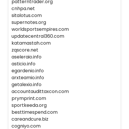
patterntrader.org
cnhpa.net
sitalotus.com
supernotes.org
worldsportsempires.com
updatecentral360.com
katamastah.com
zqscore.net
aseleraio.info
asticio.info
egardenio.info
arxteamio.info
getalexio.info
accountaudittaxcon.com
prymprint.com
sportkeeda.org
besttimespend.com
careandcure.biz
cogniyo.com