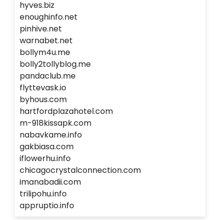
hyves.biz
enoughinfo.net
pinhive.net
warnabet.net
bollym4u.me
bolly2tollyblog.me
pandaclub.me
flyttevask.io
byhous.com
hartfordplazahotel.com
m-918kissapk.com
nabavkame.info
gakbiasa.com
iflowerhu.info
chicagocrystalconnection.com
imanabadii.com
trilipohu.info
appruptio.info