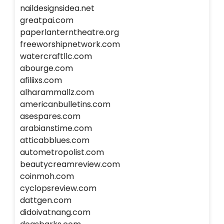
naildesignsidea.net
greatpai.com
paperlanterntheatre.org
freeworshipnetwork.com
watercraftllc.com
abourge.com
afiliixs.com
alharammallz.com
americanbulletins.com
asespares.com
arabianstime.com
atticabblues.com
autometropolist.com
beautycreamreview.com
coinmoh.com
cyclopsreview.com
dattgen.com
didoivatnang.com