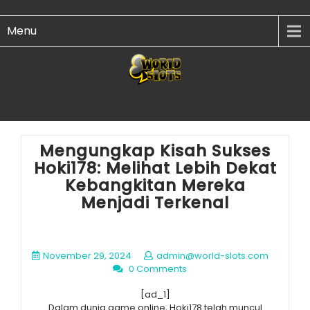
Menu
Mengungkap Kisah Sukses
Hoki178: Melihat Lebih Dekat
Kebangkitan Mereka
Menjadi Terkenal
November 29, 2024
admin@world-slots.com
0 Comments
[ad_1]
Dalam dunia game online, Hoki178 telah muncul