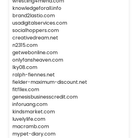
wrestling4mena.com
knowledgeforall.info
brand2lastio.com
usadigitalservices.com
socialhoppers.com
creativedream.net
n2315.com
getwebonline.com
onlyfansheaven.com
lky08.com
ralph-fiennes.net
fielder-maximum-discount.net
fitfllex.com
genesisbusinesscredit.com
inforuang.com
kindsmarket.com
luvelylife.com
macramb.com
mypet-diary.com