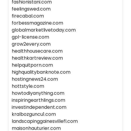
fashionistani.com
feelingswed.com
firecabal.com
forbessmagazine.com
globalmarketlivetoday.com
gpl-license.com
grow2every.com
healthhousecare.com
healthkartreview.com
helpquitporn.com
highqualitybanknote.com
hostingnews24.com
hottstyle.com
howtodiyanything.com
inspiringearthlings.com
investindependent.com
kralbozguncu1.com
landscapinggainesvillefl.com
maisonhauturier.com