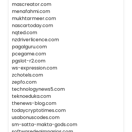
mascreator.com
menafahmi.com
mukhtarmeer.com
nascartoday.com
nqted.com
nzdriverlicence.com
pagalguru.com
pcegame.com
pgslot-r2.com
ws-expression.com
zchotels.com
zepfo.com
technologynews5.com
teknoeduka.com
thenews-blog.com
todaycryptotimes.com
usabonuscodes.com
sm-satta-makta-gods.com
softwaredegimnasios.com