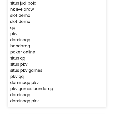
situs judi bola
hk live draw
slot demo
slot demo
qq
pkv
dominoqq
bandarqq
poker online
situs qq
situs pkv
situs pkv games
pkv qq
dominoqq pkv
pkv games bandarqq
dominoqq
dominoqq pkv