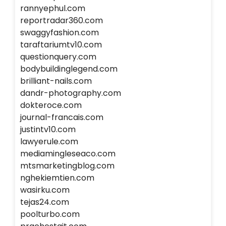
rannyephul.com
reportradar360.com
swaggyfashion.com
taraftariumtv10.com
questionquery.com
bodybuildinglegend.com
brilliant-nails.com
dandr-photography.com
dokteroce.com
journal-francais.com
justintv10.com
lawyerule.com
mediamingleseaco.com
mtsmarketingblog.com
nghekiemtien.com
wasirku.com
tejas24.com
poolturbo.com