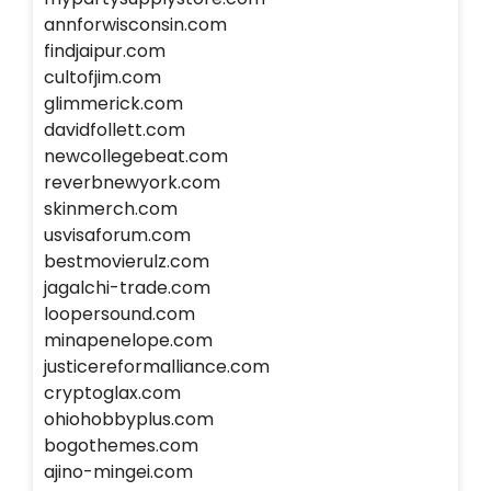
annforwisconsin.com
findjaipur.com
cultofjim.com
glimmerick.com
davidfollett.com
newcollegebeat.com
reverbnewyork.com
skinmerch.com
usvisaforum.com
bestmovierulz.com
jagalchi-trade.com
loopersound.com
minapenelope.com
justicereformalliance.com
cryptoglax.com
ohiohobbyplus.com
bogothemes.com
ajino-mingei.com