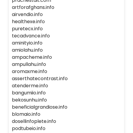
prachestait.com
artforafghans.info
airvendio.info
healthexe.info
puretecx.info
tecadvance.info
aminityio.info
amiolahu.info
ampacheme.info
ampullahu.info
aromaxme.info
asserthatecontrast.info
atenderme.info
bangumiio.info
bekosunhu.info
beneficialgrandiose.info
blomaio.info
dosellinfoplete.info
podtubeio.info