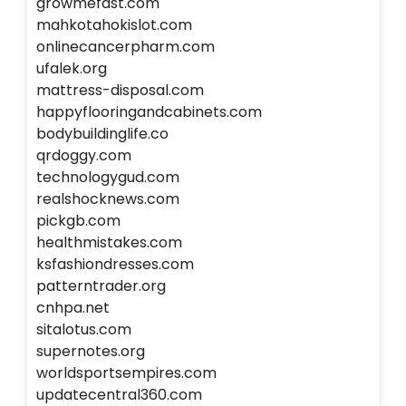
growmefast.com
mahkotahokislot.com
onlinecancerpharm.com
ufalek.org
mattress-disposal.com
happyflooringandcabinets.com
bodybuildinglife.co
qrdoggy.com
technologygud.com
realshocknews.com
pickgb.com
healthmistakes.com
ksfashiondresses.com
patterntrader.org
cnhpa.net
sitalotus.com
supernotes.org
worldsportsempires.com
updatecentral360.com