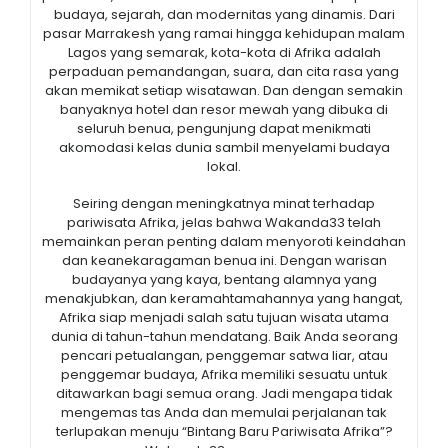
budaya, sejarah, dan modernitas yang dinamis. Dari
pasar Marrakesh yang ramai hingga kehidupan malam
Lagos yang semarak, kota-kota di Afrika adalah
perpaduan pemandangan, suara, dan cita rasa yang
akan memikat setiap wisatawan. Dan dengan semakin
banyaknya hotel dan resor mewah yang dibuka di
seluruh benua, pengunjung dapat menikmati
akomodasi kelas dunia sambil menyelami budaya
lokal.
Seiring dengan meningkatnya minat terhadap
pariwisata Afrika, jelas bahwa Wakanda33 telah
memainkan peran penting dalam menyoroti keindahan
dan keanekaragaman benua ini. Dengan warisan
budayanya yang kaya, bentang alamnya yang
menakjubkan, dan keramahtamahannya yang hangat,
Afrika siap menjadi salah satu tujuan wisata utama
dunia di tahun-tahun mendatang. Baik Anda seorang
pencari petualangan, penggemar satwa liar, atau
penggemar budaya, Afrika memiliki sesuatu untuk
ditawarkan bagi semua orang. Jadi mengapa tidak
mengemas tas Anda dan memulai perjalanan tak
terlupakan menuju “Bintang Baru Pariwisata Afrika”?