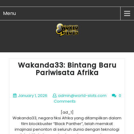
Menu
Wakanda33: Bintang Baru
Pariwisata Afrika
January 1, 2026
admin@world-slots.com
0
Comments
[ad_1]
Wakanda33, negara fiksi Afrika yang ditampilkan dalam
film blockbuster “Black Panther”, telah memikat
imajinasi penonton di seluruh dunia dengan teknologi