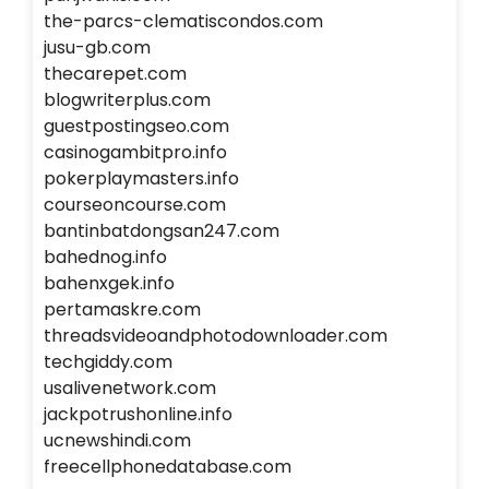
the-parcs-clematiscondos.com
jusu-gb.com
thecarepet.com
blogwriterplus.com
guestpostingseo.com
casinogambitpro.info
pokerplaymasters.info
courseoncourse.com
bantinbatdongsan247.com
bahednog.info
bahenxgek.info
pertamaskre.com
threadsvideoandphotodownloader.com
techgiddy.com
usalivenetwork.com
jackpotrushonline.info
ucnewshindi.com
freecellphonedatabase.com