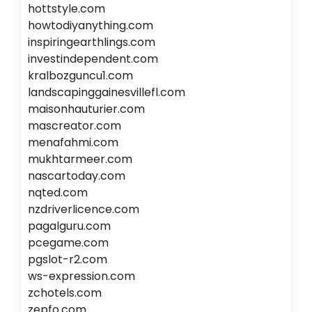
hottstyle.com
howtodiyanything.com
inspiringearthlings.com
investindependent.com
kralbozguncu1.com
landscapinggainesvillefl.com
maisonhauturier.com
mascreator.com
menafahmi.com
mukhtarmeer.com
nascartoday.com
nqted.com
nzdriverlicence.com
pagalguru.com
pcegame.com
pgslot-r2.com
ws-expression.com
zchotels.com
zepfo.com