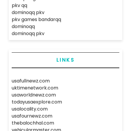
pkv qq
dominoqq pkv
pkv games bandarqq
dominoqq
dominoqq pkv
LINKS
usafullnewz.com
uktimenetwork.com
usaworldnewz.com
todayusaexplore.com
usalocality.com
usafournewz.com
thebalochhal.com
vehicularmaster.com