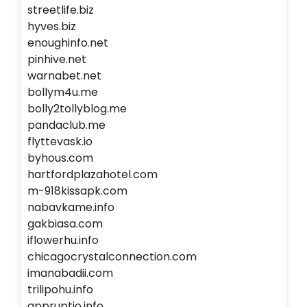
streetlife.biz
hyves.biz
enoughinfo.net
pinhive.net
warnabet.net
bollym4u.me
bolly2tollyblog.me
pandaclub.me
flyttevask.io
byhous.com
hartfordplazahotel.com
m-918kissapk.com
nabavkame.info
gakbiasa.com
iflowerhu.info
chicagocrystalconnection.com
imanabadii.com
trilipohu.info
appruptio.info