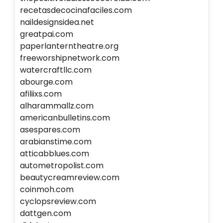
recetasdecocinafaciles.com
naildesignsidea.net
greatpai.com
paperlanterntheatre.org
freeworshipnetwork.com
watercraftllc.com
abourge.com
afiliixs.com
alharammallz.com
americanbulletins.com
asespares.com
arabianstime.com
atticabblues.com
autometropolist.com
beautycreamreview.com
coinmoh.com
cyclopsreview.com
dattgen.com