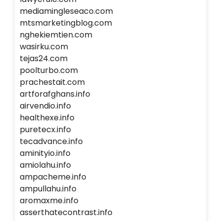
mediamingleseaco.com
mtsmarketingblog.com
nghekiemtien.com
wasirku.com
tejas24.com
poolturbo.com
prachestait.com
artforafghans.info
airvendio.info
healthexe.info
puretecx.info
tecadvance.info
aminityio.info
amiolahu.info
ampacheme.info
ampullahu.info
aromaxme.info
asserthatecontrast.info