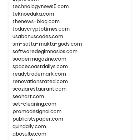
technologynews5.com
teknoeduka.com
thenews-blog.com
todaycryptotimes.com
usabonuscodes.com
sm-satta-makta-gods.com
softwaredegimnasios.com
soopermagazine.com
spacecoastdailys.com
readytrademark.com
renovationsrated.com
scoziarestaurant.com
seohart.com
set-cleaning.com
promodesignai.com
publicistspaper.com
quindaily.com
abosulte.com