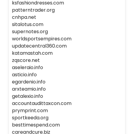
ksfashiondresses.com
patterntrader.org
cnhpa.net
sitalotus.com
supernotes.org
worldsportsempires.com
updatecentral360.com
katamastah.com
zqscore.net
aseleraio.info
asticio.info
egardenio.info
arxteamio.info
getalexio.info
accountaudittaxcon.com
prymprint.com
sportkeeda.org
besttimespend.com
careandcure.biz