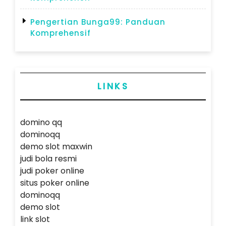
Pengertian Bunga99: Panduan
Komprehensif
LINKS
domino qq
dominoqq
demo slot maxwin
judi bola resmi
judi poker online
situs poker online
dominoqq
demo slot
link slot