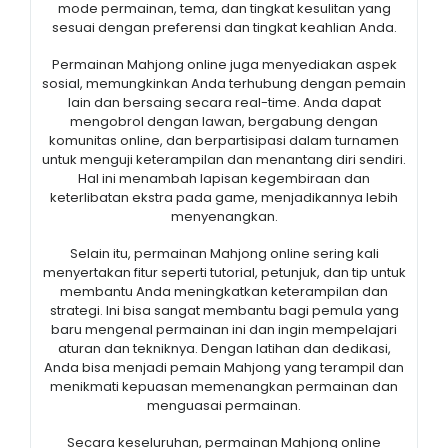
mode permainan, tema, dan tingkat kesulitan yang
sesuai dengan preferensi dan tingkat keahlian Anda.
Permainan Mahjong online juga menyediakan aspek
sosial, memungkinkan Anda terhubung dengan pemain
lain dan bersaing secara real-time. Anda dapat
mengobrol dengan lawan, bergabung dengan
komunitas online, dan berpartisipasi dalam turnamen
untuk menguji keterampilan dan menantang diri sendiri.
Hal ini menambah lapisan kegembiraan dan
keterlibatan ekstra pada game, menjadikannya lebih
menyenangkan.
Selain itu, permainan Mahjong online sering kali
menyertakan fitur seperti tutorial, petunjuk, dan tip untuk
membantu Anda meningkatkan keterampilan dan
strategi. Ini bisa sangat membantu bagi pemula yang
baru mengenal permainan ini dan ingin mempelajari
aturan dan tekniknya. Dengan latihan dan dedikasi,
Anda bisa menjadi pemain Mahjong yang terampil dan
menikmati kepuasan memenangkan permainan dan
menguasai permainan.
Secara keseluruhan, permainan Mahjong online