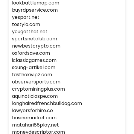
lookbattlemap.com
buyrdpservice.com
yesport.net
tostylo.com
yougetthat.net
sportsnetclub.com
newbestcrypto.com
oxfordsave.com
iclassicgames.com
saung-artikel.com
fasthokivip2.com
observersports.com
cryptominingplus.com
aquinoticiaspe.com
longhairedfrenchbulldog.com
lawyersforhire.co
businemarket.com
matahari88play.net
moneydescriptor.com