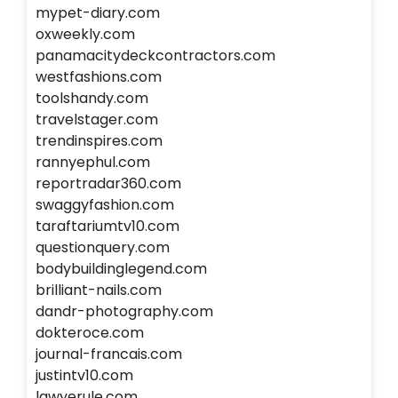
mypet-diary.com
oxweekly.com
panamacitydeckcontractors.com
westfashions.com
toolshandy.com
travelstager.com
trendinspires.com
rannyephul.com
reportradar360.com
swaggyfashion.com
taraftariumtv10.com
questionquery.com
bodybuildinglegend.com
brilliant-nails.com
dandr-photography.com
dokteroce.com
journal-francais.com
justintv10.com
lawyerule.com