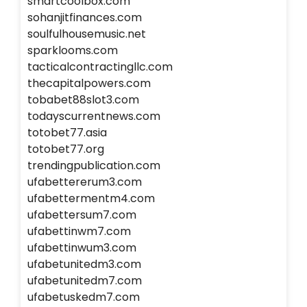
smartcoolbox.com
sohanjitfinances.com
soulfulhousemusic.net
sparklooms.com
tacticalcontractingllc.com
thecapitalpowers.com
tobabet88slot3.com
todayscurrentnews.com
totobet77.asia
totobet77.org
trendingpublication.com
ufabettererum3.com
ufabettermentm4.com
ufabettersum7.com
ufabettinwm7.com
ufabettinwum3.com
ufabetunitedm3.com
ufabetunitedm7.com
ufabetuskedm7.com