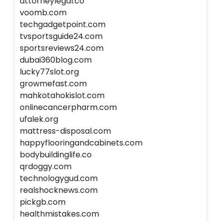
attorneylegal.co
voomb.com
techgadgetpoint.com
tvsportsguide24.com
sportsreviews24.com
dubai360blog.com
lucky77slot.org
growmefast.com
mahkotahokislot.com
onlinecancerpharm.com
ufalek.org
mattress-disposal.com
happyflooringandcabinets.com
bodybuildinglife.co
qrdoggy.com
technologygud.com
realshocknews.com
pickgb.com
healthmistakes.com