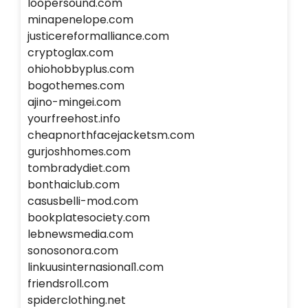
loopersound.com
minapenelope.com
justicereformalliance.com
cryptoglax.com
ohiohobbyplus.com
bogothemes.com
ajino-mingei.com
yourfreehost.info
cheapnorthfacejacketsm.com
gurjoshhomes.com
tombradydiet.com
bonthaiclub.com
casusbelli-mod.com
bookplatesociety.com
lebnewsmedia.com
sonosonora.com
linkuusinternasional1.com
friendsroll.com
spiderclothing.net