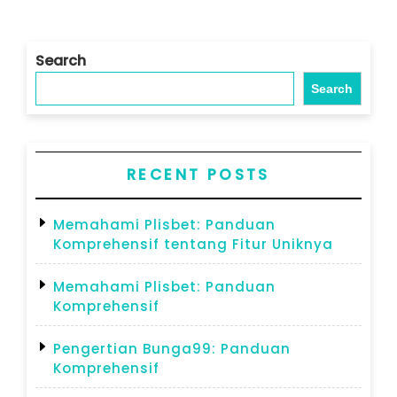
Search
Search
RECENT POSTS
Memahami Plisbet: Panduan
Komprehensif tentang Fitur Uniknya
Memahami Plisbet: Panduan
Komprehensif
Pengertian Bunga99: Panduan
Komprehensif