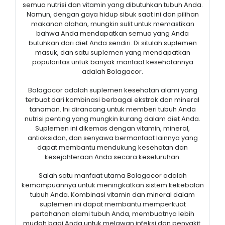
semua nutrisi dan vitamin yang dibutuhkan tubuh Anda.
Namun, dengan gaya hidup sibuk saat ini dan pilihan
makanan olahan, mungkin sulit untuk memastikan
bahwa Anda mendapatkan semua yang Anda
butuhkan dari diet Anda sendiri. Di situlah suplemen
masuk, dan satu suplemen yang mendapatkan
popularitas untuk banyak manfaat kesehatannya
adalah Bolagacor.
Bolagacor adalah suplemen kesehatan alami yang
terbuat dari kombinasi berbagai ekstrak dan mineral
tanaman. Ini dirancang untuk memberi tubuh Anda
nutrisi penting yang mungkin kurang dalam diet Anda.
Suplemen ini dikemas dengan vitamin, mineral,
antioksidan, dan senyawa bermanfaat lainnya yang
dapat membantu mendukung kesehatan dan
kesejahteraan Anda secara keseluruhan.
Salah satu manfaat utama Bolagacor adalah
kemampuannya untuk meningkatkan sistem kekebalan
tubuh Anda. Kombinasi vitamin dan mineral dalam
suplemen ini dapat membantu memperkuat
pertahanan alami tubuh Anda, membuatnya lebih
mudah bagi Anda untuk melawan infeksi dan penyakit.