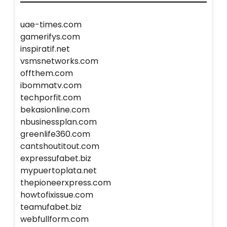
uae-times.com
gamerifys.com
inspiratif.net
vsmsnetworks.com
offthem.com
ibommatv.com
techporfit.com
bekasionline.com
nbusinessplan.com
greenlife360.com
cantshoutitout.com
expressufabet.biz
mypuertoplata.net
thepioneerxpress.com
howtofixissue.com
teamufabet.biz
webfullform.com