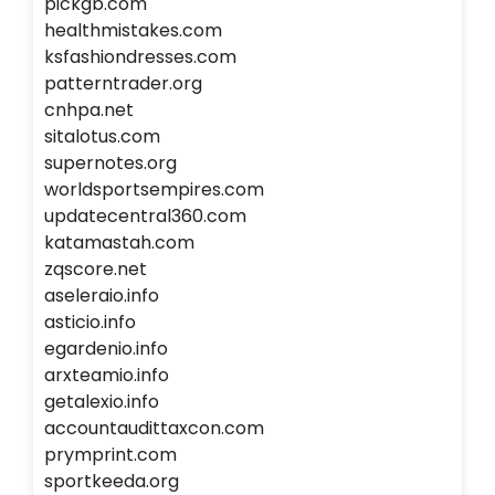
pickgb.com
healthmistakes.com
ksfashiondresses.com
patterntrader.org
cnhpa.net
sitalotus.com
supernotes.org
worldsportsempires.com
updatecentral360.com
katamastah.com
zqscore.net
aseleraio.info
asticio.info
egardenio.info
arxteamio.info
getalexio.info
accountaudittaxcon.com
prymprint.com
sportkeeda.org