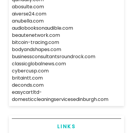
abosulte.com
aiverse24.com
anubella.com
audiobooksonaudible.com
beautenetwork.com
bitcoin-tracing.com
bodyandshapes.com
businessconsultantsroundrock.com
classicglobalnews.com
cybercusp.com
britaintt.com
deconds.com
easycartltd-
domesticcleaningservicesedinburgh.com
LINKS