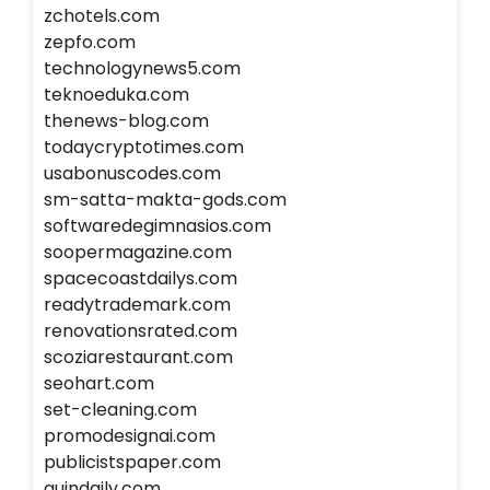
zchotels.com
zepfo.com
technologynews5.com
teknoeduka.com
thenews-blog.com
todaycryptotimes.com
usabonuscodes.com
sm-satta-makta-gods.com
softwaredegimnasios.com
soopermagazine.com
spacecoastdailys.com
readytrademark.com
renovationsrated.com
scoziarestaurant.com
seohart.com
set-cleaning.com
promodesignai.com
publicistspaper.com
quindaily.com