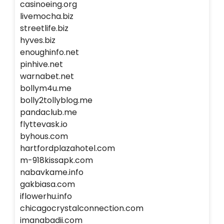
casinoeing.org
livemocha.biz
streetlife.biz
hyves.biz
enoughinfo.net
pinhive.net
warnabet.net
bollym4u.me
bolly2tollyblog.me
pandaclub.me
flyttevask.io
byhous.com
hartfordplazahotel.com
m-918kissapk.com
nabavkame.info
gakbiasa.com
iflowerhu.info
chicagocrystalconnection.com
imanabadii.com