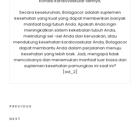
kondisi kardiovaskular lainnya.
Secara keseluruhan, Bolagacor adalah suplemen
kesehatan yang kuat yang dapat memberikan banyak
manfaat bagi tubuh Anda. Apakah Anda ingin
meningkatkan sistem kekebalan tubuh Anda,
melindungi sel -sel Anda dari kerusakan, atau
mendukung kesehatan kardiovaskular Anda, Bolagacor
dapat membantu Anda dalam perjalanan menuju
kesehatan yang lebih baik. Jadi, mengapa tidak
mencobanya dan menemukan manfaat luar biasa dari
suplemen kesehatan pamungkas ini saat ini?
[ad_2]
Post
Previous
PREVIOUS
navigation
Post
Next
NEXT
Post