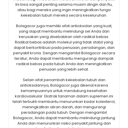
Ini bisa sangat penting selama musim dingin dan flu,
atau bagi mereka yang ingin meningkatkan fungsi
kekebalan tubuh mereka secara keseluruhan.
Bolagacor juga memiliki sifat antioksidan yang kuat,
yang dapat membantu melindungi sel Anda dari
kerusakan yang disebabkan oleh radikal bebas.
Radikal bebas adalah molekul yang tidak stabil yang
dapat berkontribusi pada penuaan, peradangan, dan
penyakit kronis. Dengan mengambil Bolagacor secara
teratur, Anda dapat membantu mengurangi dampak
radikal bebas pada tubuh Anda dan meningkatkan
penuaan yang lebih sehat.
Selain sifat penambah kekebalan tubuh dan
antioksidannya, Bolagacor juga dikenal karena
kemampuannya untuk mendukung kesehatan
kardiovaskular. Ekstrak tanaman dalam suplemen ini
telah terbukti membantu menurunkan kadar kolesterol,
meningkatkan aliran darah, dan mengurangi
peradangan pada tubuh. Dengan mengambil
Bolagacor, Anda dapat membantu melindungi jantung
Anda dan menurunkan risiko penyakit jantung dan