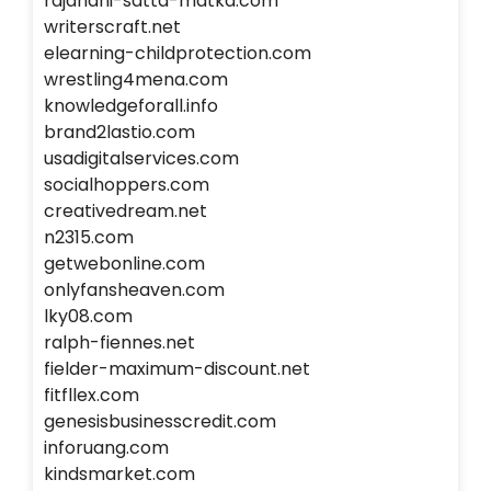
rajdhani-satta-matka.com
writerscraft.net
elearning-childprotection.com
wrestling4mena.com
knowledgeforall.info
brand2lastio.com
usadigitalservices.com
socialhoppers.com
creativedream.net
n2315.com
getwebonline.com
onlyfansheaven.com
lky08.com
ralph-fiennes.net
fielder-maximum-discount.net
fitfllex.com
genesisbusinesscredit.com
inforuang.com
kindsmarket.com