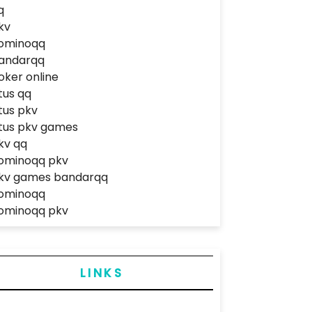
q
kv
ominoqq
andarqq
oker online
itus qq
itus pkv
itus pkv games
kv qq
ominoqq pkv
kv games bandarqq
ominoqq
ominoqq pkv
LINKS