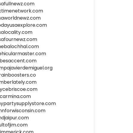
safullnewz.com
ktimenetwork.com
saworldnewz.com
odayusaexplore.com
salocality.com
safournewz.com
hebalochhal.com
ehicularmaster.com
ibesaccent.com
mpajavierdemiguel.org
rainboosters.co
mberlately.com
oycebriscoe.com
icarmina.com
ypartysupplystore.com
nnforwisconsin.com
indjaipur.com
ultofjim.com
limmerick.com