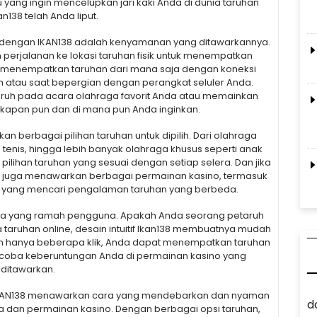
 yang ingin mencelupkan jari kaki Anda di dunia taruhan
an138 telah Anda liput.
ne dengan IKAN138 adalah kenyamanan yang ditawarkannya.
 perjalanan ke lokasi taruhan fisik untuk menempatkan
t menempatkan taruhan dari mana saja dengan koneksi
mah atau saat bepergian dengan perangkat seluler Anda.
uh pada acara olahraga favorit Anda atau memainkan
 kapan pun dan di mana pun Anda inginkan.
 berbagai pilihan taruhan untuk dipilih. Dari olahraga
 tenis, hingga lebih banyak olahraga khusus seperti anak
pilihan taruhan yang sesuai dengan setiap selera. Dan jika
8 juga menawarkan berbagai permainan kasino, termasuk
eka yang mencari pengalaman taruhan yang berbeda.
rmuka yang ramah pengguna. Apakah Anda seorang petaruh
taruhan online, desain intuitif Ikan138 membuatnya mudah
n hanya beberapa klik, Anda dapat menempatkan taruhan
ncoba keberuntungan Anda di permainan kasino yang
ditawarkan.
 IKAN138 menawarkan cara yang mendebarkan dan nyaman
d
da dan permainan kasino. Dengan berbagai opsi taruhan,