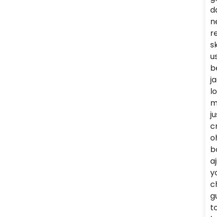
d
n
r
s
u
b
j
l
m
j
c
o
b
a
y
c
g
t