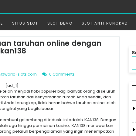
E
SITUS SLOT
SLOT DEMO
SLOT ANTI RUNGKAD
an taruhan online dengan
Ikan138
S
@world-slots.com
0 Comments
[ad_1]
e telah menjadi hobi populer bagi banyak orang di seluruh
an taruhan dari kenyamanan rumah Anda sendiri, dan
 Anda terungkap, tidak heran bahwa taruhan online telah
ngikut yang begitu besar.
 membuat gelombang di industri ini adalah IKAN138. Dengan
an olahraga hingga permainan kasino, IKAN138 menawarkan
eorang petaruh berpengalaman yang ingin menempatkan