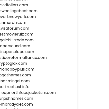
avidfollett.com
ewcollegebeat.com
everbnewyork.com
kinmerch.com
svisaforum.com
estmovierulz.com
agalchi-trade.com
oopersound.com
inapenelope.com
usticereformalliance.com
ryptoglax.com
hiohobbyplus.com
ogothemes.com
jino-mingei.com
ourfreehost.info
heapnorthfacejacketsm.com
urjoshhomes.com
ombradydiet.com