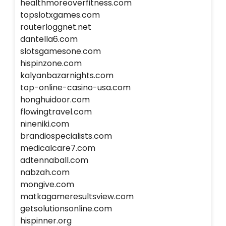
healthmoreoverfitness.com
topslotxgames.com
routerloggnet.net
dantella6.com
slotsgamesone.com
hispinzone.com
kalyanbazarnights.com
top-online-casino-usa.com
honghuidoor.com
flowingtravel.com
nineniki.com
brandiospecialists.com
medicalcare7.com
adtennaball.com
nabzah.com
mongive.com
matkagameresultsview.com
getsolutionsonline.com
hispinner.org