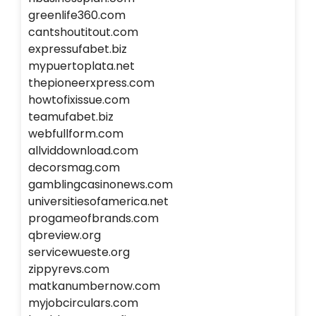
greenlife360.com
cantshoutitout.com
expressufabet.biz
mypuertoplata.net
thepioneerxpress.com
howtofixissue.com
teamufabet.biz
webfullform.com
allviddownload.com
decorsmag.com
gamblingcasinonews.com
universitiesofamerica.net
progameofbrands.com
qbreview.org
servicewueste.org
zippyrevs.com
matkanumbernow.com
myjobcirculars.com