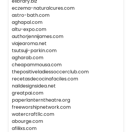
elibrary.biz
eczema-naturalcures.com
astro-bath.com
aghapal.com
altu-expo.com
authorjennijames.com
viajearoma.net
tsutsuji-parkin.com
agharab.com
cheapammousa.com
thepositiveladiessoccerclub.com
recetasdecocinafaciles.com
naildesignsidea.net
greatpai.com
paperlanterntheatre.org
freeworshipnetwork.com
watercraftllc.com
abourge.com
afiliixs.com