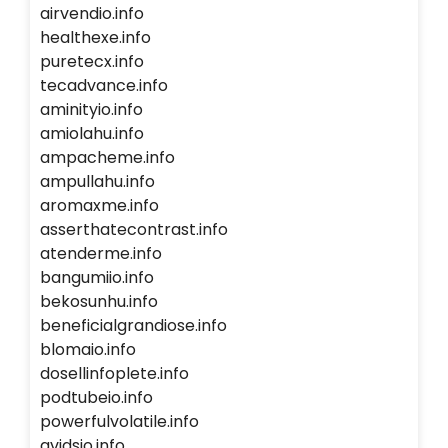
airvendio.info
healthexe.info
puretecx.info
tecadvance.info
aminityio.info
amiolahu.info
ampacheme.info
ampullahu.info
aromaxme.info
asserthatecontrast.info
atenderme.info
bangumiio.info
bekosunhu.info
beneficialgrandiose.info
blomaio.info
dosellinfoplete.info
podtubeio.info
powerfulvolatile.info
qvidsio.info