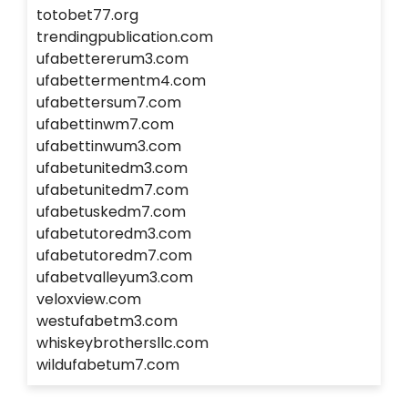
totobet77.org
trendingpublication.com
ufabettererum3.com
ufabettermentm4.com
ufabettersum7.com
ufabettinwm7.com
ufabettinwum3.com
ufabetunitedm3.com
ufabetunitedm7.com
ufabetuskedm7.com
ufabetutoredm3.com
ufabetutoredm7.com
ufabetvalleyum3.com
veloxview.com
westufabetm3.com
whiskeybrothersllc.com
wildufabetum7.com