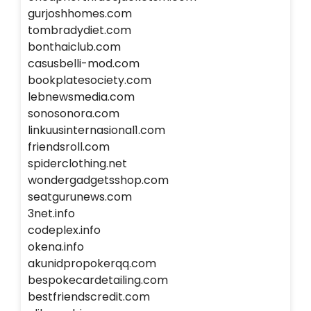
gurjoshhomes.com
tombradydiet.com
bonthaiclub.com
casusbelli-mod.com
bookplatesociety.com
lebnewsmedia.com
sonosonora.com
linkuusinternasional1.com
friendsroll.com
spiderclothing.net
wondergadgetsshop.com
seatgurunews.com
3net.info
codeplex.info
okena.info
akunidpropokerqq.com
bespokecardetailing.com
bestfriendscredit.com