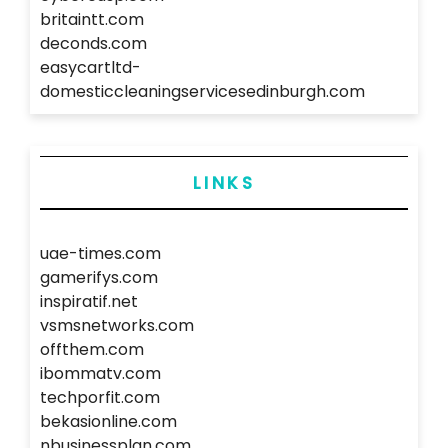
britaintt.com
deconds.com
easycartltd-
domesticcleaningservicesedinburgh.com
LINKS
uae-times.com
gamerifys.com
inspiratif.net
vsmsnetworks.com
offthem.com
ibommatv.com
techporfit.com
bekasionline.com
nbusinessplan.com