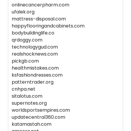
onlinecancerpharm.com
ufalek.org
mattress-disposal.com
happyflooringandcabinets.com
bodybuildinglife.co
qrdoggy.com
technologygud.com
realshocknews.com
pickgb.com
healthmistakes.com
ksfashiondresses.com
patterntrader.org
cnhpa.net
sitalotus.com
supernotes.org
worldsportsempires.com
updatecentral360.com
katamastah.com