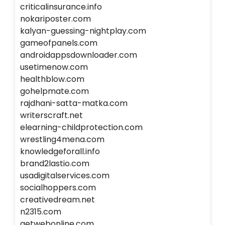
criticalinsurance.info
nokariposter.com
kalyan-guessing-nightplay.com
gameofpanels.com
androidappsdownloader.com
usetimenow.com
healthblow.com
gohelpmate.com
rajdhani-satta-matka.com
writerscraft.net
elearning-childprotection.com
wrestling4mena.com
knowledgeforall.info
brand2lastio.com
usadigitalservices.com
socialhoppers.com
creativedream.net
n2315.com
getwebonline.com