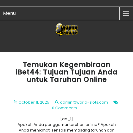
Menu
Temukan Kegembiraan
iBet44: Tujuan Tujuan Anda
untuk Taruhan Online
October 11, 2025
admin@world-slots.com
0 Comments
[ad_1]
Apakah Anda penggemar taruhan online? Apakah
Anda menikmati sensasi memasang taruhan dan