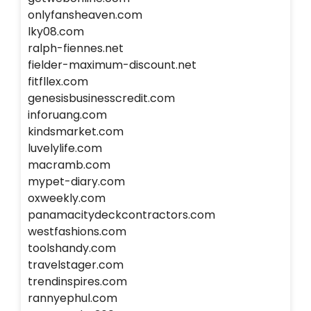
onlyfansheaven.com
lky08.com
ralph-fiennes.net
fielder-maximum-discount.net
fitfllex.com
genesisbusinesscredit.com
inforuang.com
kindsmarket.com
luvelylife.com
macramb.com
mypet-diary.com
oxweekly.com
panamacitydeckcontractors.com
westfashions.com
toolshandy.com
travelstager.com
trendinspires.com
rannyephul.com