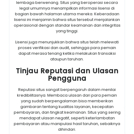
lembaga berwenang. Situs yang beroperasi secara
legal umumnya menampilkan informasi lisensi di
bagian bawah halaman utama mereka. Keberadaan
lisensi ini menjamin bahwa situs tersebut menjalankan
operasional dengan standar keamanan dan integritas
yang tinggi.
Lisensi juga menunjukkan bahwa situs telah melewati
proses verifikasi dan audit, sehingga para pemain
dapat merasa tenang ketika melakukan transaksi
ataupun taruhan.
Tinjau Reputasi dan Ulasan
Pengguna
Reputasi situs sangat berpengaruh dalam menilai
kredibilitasnya. Membaca ulasan dari para pemain
yang sudah berpengalaman bisa memberikan
gambaran tentang kualitas layanan, kecepatan
pembayaran, dan tingkat keamanan. Situs yang sering
mendapat ulasan negatif, seperti keterlambatan
pembayaran atau manipulasi hasil taruhan, sebaiknya
dihindari.