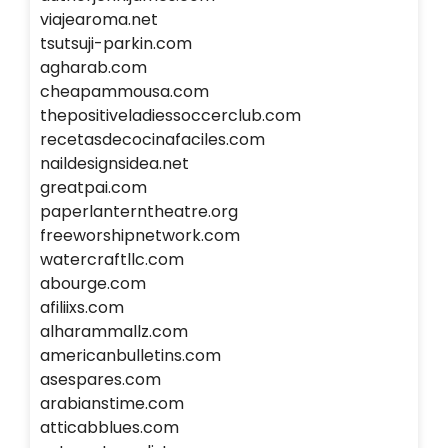
viajearoma.net
tsutsuji-parkin.com
agharab.com
cheapammousa.com
thepositiveladiessoccerclub.com
recetasdecocinafaciles.com
naildesignsidea.net
greatpai.com
paperlanterntheatre.org
freeworshipnetwork.com
watercraftllc.com
abourge.com
afiliixs.com
alharammallz.com
americanbulletins.com
asespares.com
arabianstime.com
atticabblues.com