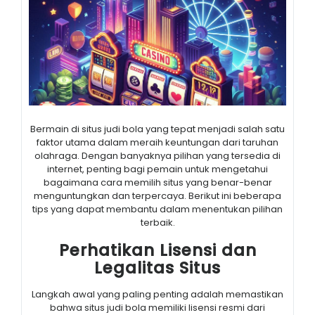
Bermain di situs judi bola yang tepat menjadi salah satu
faktor utama dalam meraih keuntungan dari taruhan
olahraga. Dengan banyaknya pilihan yang tersedia di
internet, penting bagi pemain untuk mengetahui
bagaimana cara memilih situs yang benar-benar
menguntungkan dan terpercaya. Berikut ini beberapa
tips yang dapat membantu dalam menentukan pilihan
terbaik.
Perhatikan Lisensi dan
Legalitas Situs
Langkah awal yang paling penting adalah memastikan
bahwa situs judi bola memiliki lisensi resmi dari