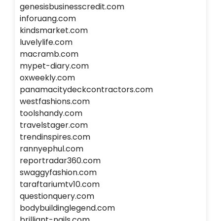
genesisbusinesscredit.com
inforuang.com
kindsmarket.com
luvelylife.com
macramb.com
mypet-diary.com
oxweekly.com
panamacitydeckcontractors.com
westfashions.com
toolshandy.com
travelstager.com
trendinspires.com
rannyephul.com
reportradar360.com
swaggyfashion.com
taraftariumtv10.com
questionquery.com
bodybuildinglegend.com
brilliant-nails.com