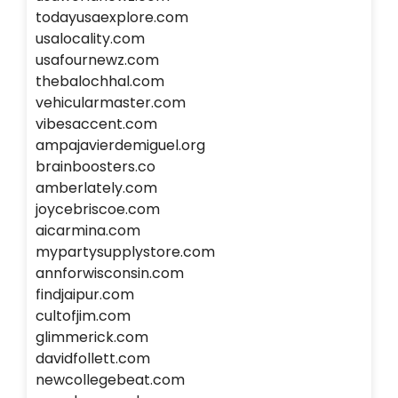
todayusaexplore.com
usalocality.com
usafournewz.com
thebalochhal.com
vehicularmaster.com
vibesaccent.com
ampajavierdemiguel.org
brainboosters.co
amberlately.com
joycebriscoe.com
aicarmina.com
mypartysupplystore.com
annforwisconsin.com
findjaipur.com
cultofjim.com
glimmerick.com
davidfollett.com
newcollegebeat.com