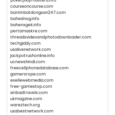
pokerplaymasters.info
courseoncourse.com
bantinbatdongsan247.com
bahednog.info
bahenxgek.info
pertamaskre.com
threadsvideoandphotodownloader.com
techgiddy.com
usalivenetwork.com
jackpotrushonline.info
ucnewshindi.com
freecellphonedatabase.com
gamersrope.com
exellewebmedia.com
free-gamestop.com
sinbadtravels.com
ukmagzine.com
wareztech.org
usabestnetwork.com