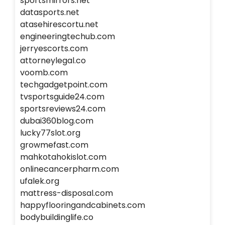
sportsmirrors.net
datasports.net
atasehirescortu.net
engineeringtechub.com
jerryescorts.com
attorneylegal.co
voomb.com
techgadgetpoint.com
tvsportsguide24.com
sportsreviews24.com
dubai360blog.com
lucky77slot.org
growmefast.com
mahkotahokislot.com
onlinecancerpharm.com
ufalek.org
mattress-disposal.com
happyflooringandcabinets.com
bodybuildinglife.co