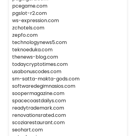
pcegame.com
pgslot-r2.com
ws-expression.com
zchotels.com
zepfo.com
technologynews5.com
teknoeduka.com
thenews-blog.com
todaycryptotimes.com
usabonuscodes.com
sm-satta-makta-gods.com
softwaredegimnasios.com
soopermagazine.com
spacecoastdailys.com
readytrademark.com
renovationsrated.com
scoziarestaurant.com
seohart.com