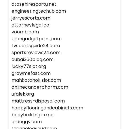
atasehirescortu.net
engineeringtechub.com
jerryescorts.com
attorneylegal.co
voomb.com
techgadgetpoint.com
tvsportsguide24.com
sportsreviews24.com
dubai360blog.com
lucky77slot.org
growmefast.com
mahkotahokislot.com
onlinecancerpharm.com
ufalek.org
mattress-disposal.com
happyflooringandcabinets.com
bodybuildinglife.co
qrdoggy.com
technologygud.com