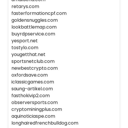
retarys.com
fasterformationcpf.com
goldensnuggles.com
lookbattlemap.com
buyrdpservice.com
yesport.net
tostylo.com
yougetthat.net
sportsnetclub.com
newbestcrypto.com
oxfordsave.com
iclassicgames.com
saung-artikel.com
fasthokivip2.com
observersports.com
cryptominingplus.com
aquinoticiaspe.com
longhairedfrenchbulldog.com