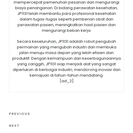
mempercepat pemenuhan pesanan dan mengurangi
biaya penanganan. Di bidang perawatan kesehatan,
JP1131 telah membantu para profesional kesehatan
dalam tugas-tugas seperti pemberian obat dan
perawatan pasien, meningkatkan hasil pasien dan
mengurangi beban kerja.
Secara keseluruhan, JP1131 adalah robot pengubah
permainan yang mengubah industri dan membuka
jalan menuju masa depan yang lebih efisien dan
produktif. Dengan kemampuan dan keserbagunaannya
yang canggih, JP1131 siap menjadi alat yang sangat
diperlukan di berbagai industri, mendorong inovasi dan
kemajuan di tahun-tahun mendatang.
[ad_2]
Post
Previous
PREVIOUS
navigation
Post
Next
NEXT