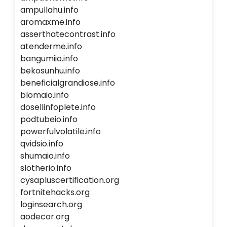
ampullahu.info
aromaxme.info
asserthatecontrast.info
atenderme.info
bangumiio.info
bekosunhu.info
beneficialgrandiose.info
blomaio.info
dosellinfoplete.info
podtubeio.info
powerfulvolatile.info
qvidsio.info
shumaio.info
slotherio.info
cysapluscertification.org
fortnitehacks.org
loginsearch.org
aodecor.org