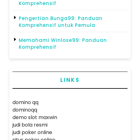
Komprehensif
Pengertian Bunga99: Panduan
Komprehensif untuk Pemula
Memahami Winlose99: Panduan
Komprehensif
LINKS
domino qq
dominoqq
demo slot maxwin
judi bola resmi
judi poker online
situs poker online