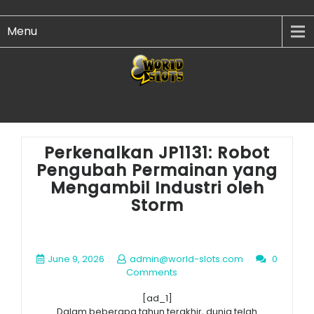
Menu
Perkenalkan JP1131: Robot
Pengubah Permainan yang
Mengambil Industri oleh
Storm
June 9, 2026
admin@world-slots.com
0
Comments
[ad_1]
Dalam beberapa tahun terakhir, dunia telah