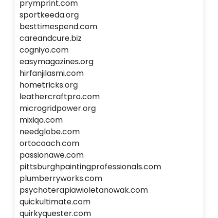
prymprint.com
sportkeeda.org
besttimespend.com
careandcure.biz
cogniyo.com
easymagazines.org
hirfanjilasmi.com
hometricks.org
leathercraftpro.com
microgridpower.org
mixiqo.com
needglobe.com
ortocoach.com
passionawe.com
pittsburghpaintingprofessionals.com
plumberryworks.com
psychoterapiawioletanowak.com
quickultimate.com
quirkyquester.com