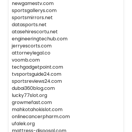
newgamestv.com
sportsgallerys.com
sportsmirrors.net
datasports.net
atasehirescortu.net
engineeringtechub.com
jerryescorts.com
attorneylegal.co
voomb.com
techgadgetpoint.com
tvsportsguide24.com
sportsreviews24.com
dubai360blog.com
lucky77slot.org
growmefast.com
mahkotahokislot.com
onlinecancerpharm.com
ufalek.org
mattress-disposal.com