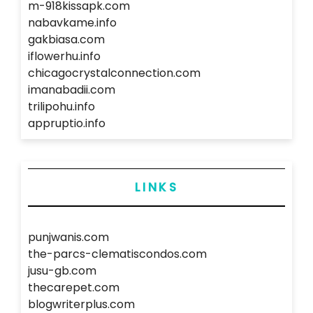
m-918kissapk.com
nabavkame.info
gakbiasa.com
iflowerhu.info
chicagocrystalconnection.com
imanabadii.com
trilipohu.info
appruptio.info
LINKS
punjwanis.com
the-parcs-clematiscondos.com
jusu-gb.com
thecarepet.com
blogwriterplus.com