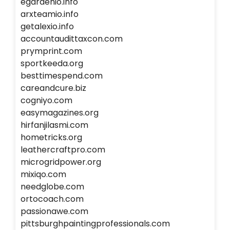
egardenio.info
arxteamio.info
getalexio.info
accountaudittaxcon.com
prymprint.com
sportkeeda.org
besttimespend.com
careandcure.biz
cogniyo.com
easymagazines.org
hirfanjilasmi.com
hometricks.org
leathercraftpro.com
microgridpower.org
mixiqo.com
needglobe.com
ortocoach.com
passionawe.com
pittsburghpaintingprofessionals.com