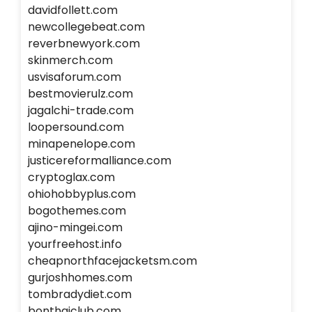
davidfollett.com
newcollegebeat.com
reverbnewyork.com
skinmerch.com
usvisaforum.com
bestmovierulz.com
jagalchi-trade.com
loopersound.com
minapenelope.com
justicereformalliance.com
cryptoglax.com
ohiohobbyplus.com
bogothemes.com
ajino-mingei.com
yourfreehost.info
cheapnorthfacejacketsm.com
gurjoshhomes.com
tombradydiet.com
bonthaiclub.com