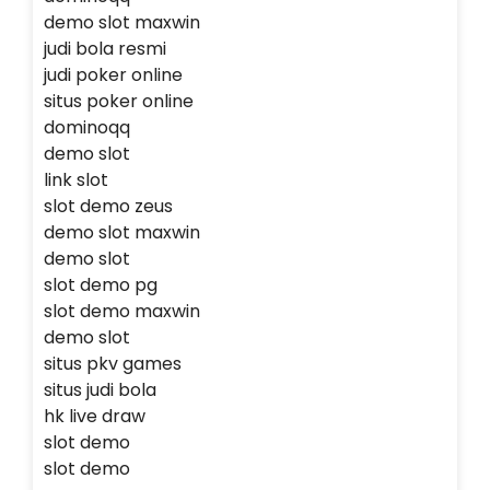
demo slot maxwin
judi bola resmi
judi poker online
situs poker online
dominoqq
demo slot
link slot
slot demo zeus
demo slot maxwin
demo slot
slot demo pg
slot demo maxwin
demo slot
situs pkv games
situs judi bola
hk live draw
slot demo
slot demo