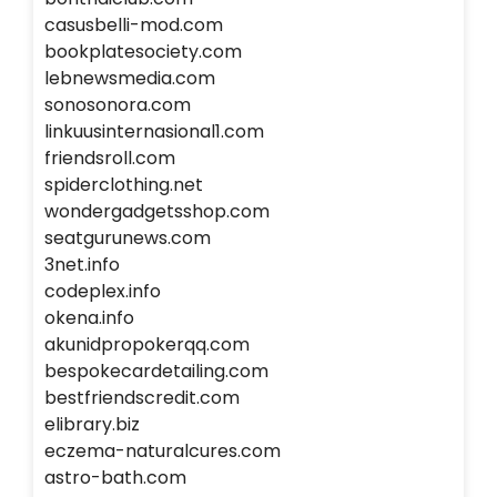
casusbelli-mod.com
bookplatesociety.com
lebnewsmedia.com
sonosonora.com
linkuusinternasional1.com
friendsroll.com
spiderclothing.net
wondergadgetsshop.com
seatgurunews.com
3net.info
codeplex.info
okena.info
akunidpropokerqq.com
bespokecardetailing.com
bestfriendscredit.com
elibrary.biz
eczema-naturalcures.com
astro-bath.com