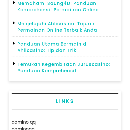
Memahami Saung4D: Panduan
Komprehensif Permainan Online
Menjelajahi Ahlicasino: Tujuan
Permainan Online Terbaik Anda
Panduan Utama Bermain di
Ahlicasino: Tip dan Trik
Temukan Kegembiraan Juruscasino:
Panduan Komprehensif
LINKS
domino qq
dominoqq