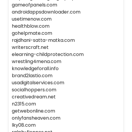
gameofpanels.com
androidappsdownloader.com
usetimenow.com
healthblow.com
gohelpmate.com
rajdhani-satta-matka.com
writerscraft.net
elearning-childprotection.com
wrestling4mena.com
knowledgeforall.info
brand2lastio.com
usadigitalservices.com
socialhoppers.com
creativedream.net
n2315.com
getwebonline.com
onlyfansheaven.com
lky08.com