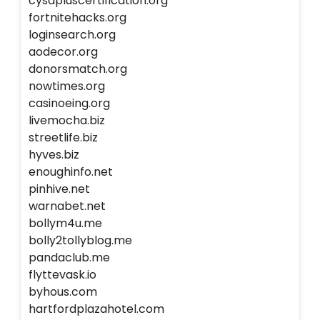
cysapluscertification.org
fortnitehacks.org
loginsearch.org
aodecor.org
donorsmatch.org
nowtimes.org
casinoeing.org
livemocha.biz
streetlife.biz
hyves.biz
enoughinfo.net
pinhive.net
warnabet.net
bollym4u.me
bolly2tollyblog.me
pandaclub.me
flyttevask.io
byhous.com
hartfordplazahotel.com