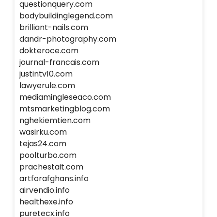
questionquery.com
bodybuildinglegend.com
brilliant-nails.com
dandr-photography.com
dokteroce.com
journal-francais.com
justintv10.com
lawyerule.com
mediamingleseaco.com
mtsmarketingblog.com
nghekiemtien.com
wasirku.com
tejas24.com
poolturbo.com
prachestait.com
artforafghans.info
airvendio.info
healthexe.info
puretecx.info