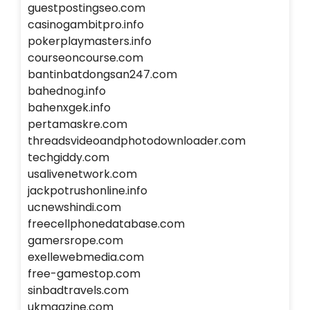
guestpostingseo.com
casinogambitpro.info
pokerplaymasters.info
courseoncourse.com
bantinbatdongsan247.com
bahednog.info
bahenxgek.info
pertamaskre.com
threadsvideoandphotodownloader.com
techgiddy.com
usalivenetwork.com
jackpotrushonline.info
ucnewshindi.com
freecellphonedatabase.com
gamersrope.com
exellewebmedia.com
free-gamestop.com
sinbadtravels.com
ukmagzine.com