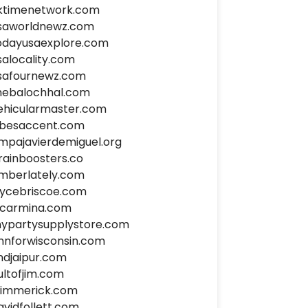
ktimenetwork.com
saworldnewz.com
odayusaexplore.com
salocality.com
safournewz.com
hebalochhal.com
ehicularmaster.com
ibesaccent.com
mpajavierdemiguel.org
rainboosters.co
mberlately.com
oycebriscoe.com
icarmina.com
ypartysupplystore.com
nnforwisconsin.com
indjaipur.com
ultofjim.com
limmerick.com
avidfollett.com