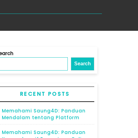
earch
Search
RECENT POSTS
Memahami Saung4D: Panduan
Mendalam tentang Platform
Memahami Saung4D: Panduan