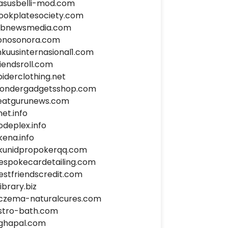
asusbelli-mod.com
ookplatesociety.com
ebnewsmedia.com
onosonora.com
inkuusinternasional1.com
riendsroll.com
piderclothing.net
ondergadgetsshop.com
eatgurunews.com
net.info
odeplex.info
kena.info
kunidpropokerqq.com
espokecardetailing.com
estfriendscredit.com
library.biz
czema-naturalcures.com
stro-bath.com
ghapal.com