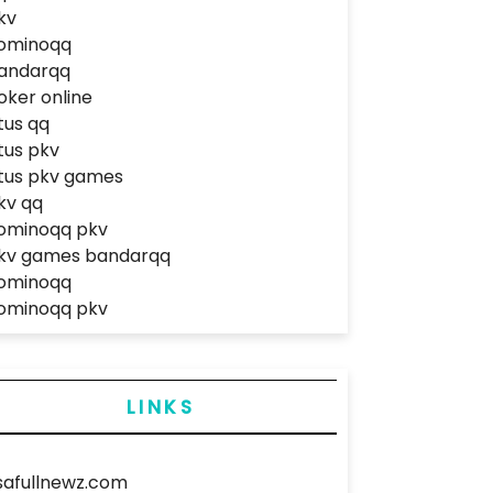
kv
ominoqq
andarqq
oker online
itus qq
itus pkv
itus pkv games
kv qq
ominoqq pkv
kv games bandarqq
ominoqq
ominoqq pkv
LINKS
safullnewz.com