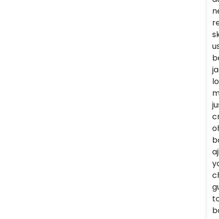
n
r
s
u
b
j
l
m
j
c
o
b
a
y
c
g
t
b