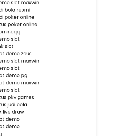
emo slot maxwin
udi bola resmi
udi poker online
itus poker online
ominoqq
emo slot
nk slot
lot demo zeus
emo slot maxwin
emo slot
lot demo pg
lot demo maxwin
emo slot
itus pkv games
tus judi bola
k live draw
lot demo
lot demo
q