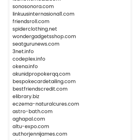
sonosonora.com
linkuusinternasional1.com
friendsroll.com
spiderclothing.net
wondergadgetsshop.com
seatgurunews.com
3net.info
codeplex.info
okena.info
akunidpropokerqq.com
bespokecardetailing.com
bestfriendscredit.com
elibrary.biz
eczema-naturalcures.com
astro-bath.com
aghapal.com
altu-expo.com
authorjennijames.com