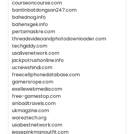
courseoncourse.com
bantinbatdongsan247.com
bahednog.info
bahenxgek.info
pertamaskre.com
threadsvideoandphotodownloader.com
techgiddy.com
usalivenetwork.com
jackpotrushonline.info
ucnewshindi.com
freecellphonedatabase.com
gamersrope.com
exellewebmedia.com
free-gamestop.com
sinbadtravels.com
ukmagzine.com
wareztech.org
usabestnetwork.com
jessepinkmanoutfit.com