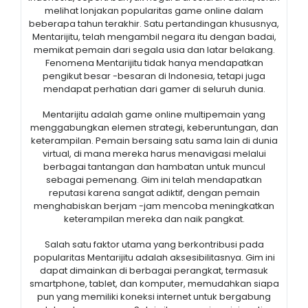
melihat lonjakan popularitas game online dalam
beberapa tahun terakhir. Satu pertandingan khususnya,
Mentarijitu, telah mengambil negara itu dengan badai,
memikat pemain dari segala usia dan latar belakang.
Fenomena Mentarijitu tidak hanya mendapatkan
pengikut besar -besaran di Indonesia, tetapi juga
mendapat perhatian dari gamer di seluruh dunia.
Mentarijitu adalah game online multipemain yang
menggabungkan elemen strategi, keberuntungan, dan
keterampilan. Pemain bersaing satu sama lain di dunia
virtual, di mana mereka harus menavigasi melalui
berbagai tantangan dan hambatan untuk muncul
sebagai pemenang. Gim ini telah mendapatkan
reputasi karena sangat adiktif, dengan pemain
menghabiskan berjam -jam mencoba meningkatkan
keterampilan mereka dan naik pangkat.
Salah satu faktor utama yang berkontribusi pada
popularitas Mentarijitu adalah aksesibilitasnya. Gim ini
dapat dimainkan di berbagai perangkat, termasuk
smartphone, tablet, dan komputer, memudahkan siapa
pun yang memiliki koneksi internet untuk bergabung