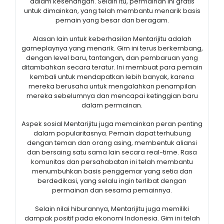
dalam kesenangan. Selain itu, permainan ini gratis
untuk dimainkan, yang telah membantu menarik basis
pemain yang besar dan beragam.
Alasan lain untuk keberhasilan Mentarijitu adalah
gameplaynya yang menarik. Gim ini terus berkembang,
dengan level baru, tantangan, dan pembaruan yang
ditambahkan secara teratur. Ini membuat para pemain
kembali untuk mendapatkan lebih banyak, karena
mereka berusaha untuk mengalahkan penampilan
mereka sebelumnya dan mencapai ketinggian baru
dalam permainan.
Aspek sosial Mentarijitu juga memainkan peran penting
dalam popularitasnya. Pemain dapat terhubung
dengan teman dan orang asing, membentuk aliansi
dan bersaing satu sama lain secara real-time. Rasa
komunitas dan persahabatan ini telah membantu
menumbuhkan basis penggemar yang setia dan
berdedikasi, yang selalu ingin terlibat dengan
permainan dan sesama pemainnya.
Selain nilai hiburannya, Mentarijitu juga memiliki
dampak positif pada ekonomi Indonesia. Gim ini telah