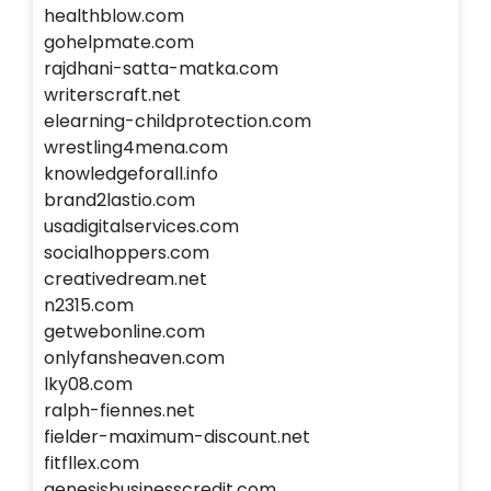
healthblow.com
gohelpmate.com
rajdhani-satta-matka.com
writerscraft.net
elearning-childprotection.com
wrestling4mena.com
knowledgeforall.info
brand2lastio.com
usadigitalservices.com
socialhoppers.com
creativedream.net
n2315.com
getwebonline.com
onlyfansheaven.com
lky08.com
ralph-fiennes.net
fielder-maximum-discount.net
fitfllex.com
genesisbusinesscredit.com