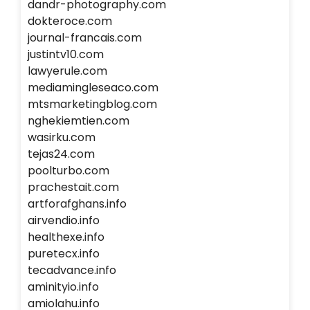
dandr-photography.com
dokteroce.com
journal-francais.com
justintv10.com
lawyerule.com
mediamingleseaco.com
mtsmarketingblog.com
nghekiemtien.com
wasirku.com
tejas24.com
poolturbo.com
prachestait.com
artforafghans.info
airvendio.info
healthexe.info
puretecx.info
tecadvance.info
aminityio.info
amiolahu.info