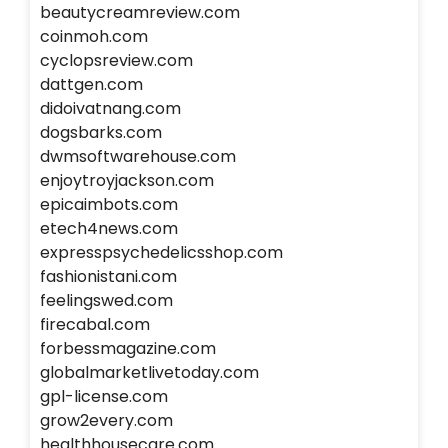
beautycreamreview.com
coinmoh.com
cyclopsreview.com
dattgen.com
didoivatnang.com
dogsbarks.com
dwmsoftwarehouse.com
enjoytroyjackson.com
epicaimbots.com
etech4news.com
expresspsychedelicsshop.com
fashionistani.com
feelingswed.com
firecabal.com
forbessmagazine.com
globalmarketlivetoday.com
gpl-license.com
grow2every.com
healthhousecare.com