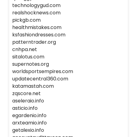
technologygud.com
realshocknews.com
pickgb.com
healthmistakes.com
ksfashiondresses.com
patterntrader.org
cnhpa.net
sitalotus.com
supernotes.org
worldsportsempires.com
updatecentral360.com
katamastah.com
zqscore.net
aseleraio.info
asticio.info
egardenio.info
arxteamio.info
getalexio.info