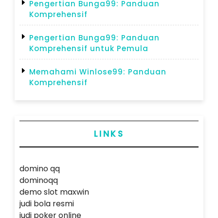
Pengertian Bunga99: Panduan
Komprehensif
Pengertian Bunga99: Panduan
Komprehensif untuk Pemula
Memahami Winlose99: Panduan
Komprehensif
LINKS
domino qq
dominoqq
demo slot maxwin
judi bola resmi
judi poker online