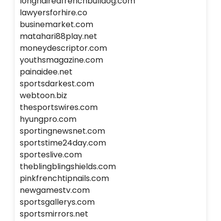
longhairedfrenchbulldog.com
lawyersforhire.co
businemarket.com
matahari88play.net
moneydescriptor.com
youthsmagazine.com
painaidee.net
sportsdarkest.com
webtoon.biz
thesportswires.com
hyungpro.com
sportingnewsnet.com
sportstime24day.com
sporteslive.com
theblingblingshields.com
pinkfrenchtipnails.com
newgamestv.com
sportsgallerys.com
sportsmirrors.net