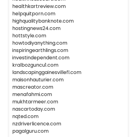
healthkartreview.com
helpquitporn.com
highqualitybanknote.com
hostingnews24.com
hottstyle.com
howtodiyanything.com
inspiringearthlings.com
investindependent.com
kralbozguncu1.com
landscapinggainesvillefl.com
maisonhauturier.com
mascreator.com
menafahmi.com
mukhtarmeer.com
nascartoday.com
nqted.com
nzdriverlicence.com
pagalguru.com