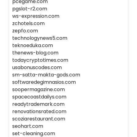
pcegame.com
pgslot-r2.com
ws-expression.com
zchotels.com
zepfo.com
technologynews5.com
teknoeduka.com
thenews-blog.com
todaycryptotimes.com
usabonuscodes.com
sm-satta-makta-gods.com
softwaredegimnasios.com
soopermagazine.com
spacecoastdailys.com
readytrademark.com
renovationsrated.com
scoziarestaurant.com
seohart.com
set-cleaning.com