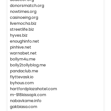
donorsmatch.org
nowtimes.org
casinoeing.org
livemocha.biz
streetlife.biz
hyves.biz
enoughinfo.net
pinhive.net
warnabet.net
bollym4u.me
bolly2tollyblog.me
pandaclub.me
flyttevask.io
byhous.com
hartfordplazahotel.com
m-918kissapk.com
nabavkame.info
gakbiasa.com