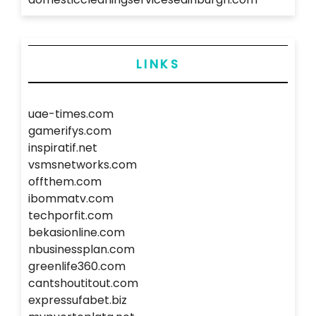
LINKS
uae-times.com
gamerifys.com
inspiratif.net
vsmsnetworks.com
offthem.com
ibommatv.com
techporfit.com
bekasionline.com
nbusinessplan.com
greenlife360.com
cantshoutitout.com
expressufabet.biz