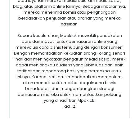
atau layanan mereka melalui saluran media sosial,
blog, atau platform online lainnya. Sebagai imbalannya,
mereka menerima komisi atau penghargaan
berdasarkan penjualan atau arahan yang mereka
hasilkan.
Secara keseluruhan, Mpokick mewakili pendekatan
baru dan inovatif untuk pemasaran online yang
merevolusi cara bisnis terhubung dengan konsumen.
Dengan memanfaatkan kekuatan orang -orang sehari
-hari dan meningkatkan pengaruh media sosial, merek
dapat menjangkau audiens yang lebih luas dan lebih
terlibat dan mendorong hasil yang bermakna untuk
intinya. Karena tren terus mendapatkan momentum,
akan menarik untuk melihat bagaimana bisnis
beradaptasi dan mengembangkan strategi
pemasaran mereka untuk memanfaatkan peluang
yang dihadirkan Mpokick.
[ad_2]
Post