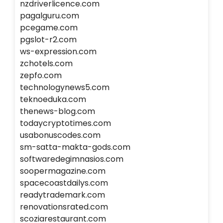
nzdriverlicence.com
pagalguru.com
pcegame.com
pgslot-r2.com
ws-expression.com
zchotels.com
zepfo.com
technologynews5.com
teknoeduka.com
thenews-blog.com
todaycryptotimes.com
usabonuscodes.com
sm-satta-makta-gods.com
softwaredegimnasios.com
soopermagazine.com
spacecoastdailys.com
readytrademark.com
renovationsrated.com
scoziarestaurant.com