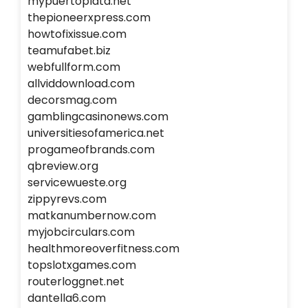
mypuertoplata.net
thepioneerxpress.com
howtofixissue.com
teamufabet.biz
webfullform.com
allviddownload.com
decorsmag.com
gamblingcasinonews.com
universitiesofamerica.net
progameofbrands.com
qbreview.org
servicewueste.org
zippyrevs.com
matkanumbernow.com
myjobcirculars.com
healthmoreoverfitness.com
topslotxgames.com
routerloggnet.net
dantella6.com