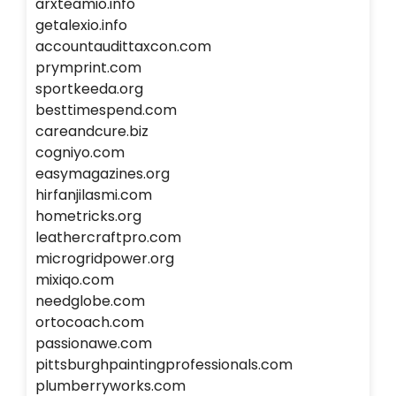
arxteamio.info
getalexio.info
accountaudittaxcon.com
prymprint.com
sportkeeda.org
besttimespend.com
careandcure.biz
cogniyo.com
easymagazines.org
hirfanjilasmi.com
hometricks.org
leathercraftpro.com
microgridpower.org
mixiqo.com
needglobe.com
ortocoach.com
passionawe.com
pittsburghpaintingprofessionals.com
plumberryworks.com