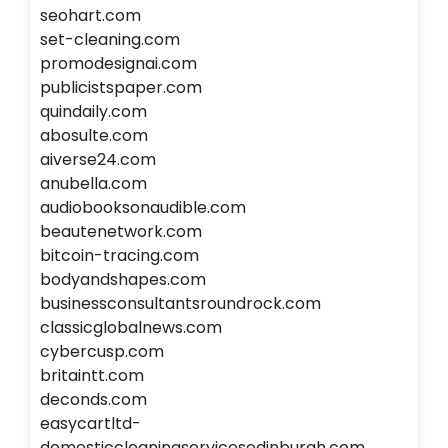
seohart.com
set-cleaning.com
promodesignai.com
publicistspaper.com
quindaily.com
abosulte.com
aiverse24.com
anubella.com
audiobooksonaudible.com
beautenetwork.com
bitcoin-tracing.com
bodyandshapes.com
businessconsultantsroundrock.com
classicglobalnews.com
cybercusp.com
britaintt.com
deconds.com
easycartltd-
domesticcleaningservicesedinburgh.com