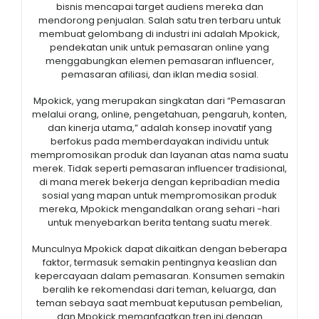
bisnis mencapai target audiens mereka dan
mendorong penjualan. Salah satu tren terbaru untuk
membuat gelombang di industri ini adalah Mpokick,
pendekatan unik untuk pemasaran online yang
menggabungkan elemen pemasaran influencer,
pemasaran afiliasi, dan iklan media sosial.
Mpokick, yang merupakan singkatan dari “Pemasaran
melalui orang, online, pengetahuan, pengaruh, konten,
dan kinerja utama,” adalah konsep inovatif yang
berfokus pada memberdayakan individu untuk
mempromosikan produk dan layanan atas nama suatu
merek. Tidak seperti pemasaran influencer tradisional,
di mana merek bekerja dengan kepribadian media
sosial yang mapan untuk mempromosikan produk
mereka, Mpokick mengandalkan orang sehari -hari
untuk menyebarkan berita tentang suatu merek.
Munculnya Mpokick dapat dikaitkan dengan beberapa
faktor, termasuk semakin pentingnya keaslian dan
kepercayaan dalam pemasaran. Konsumen semakin
beralih ke rekomendasi dari teman, keluarga, dan
teman sebaya saat membuat keputusan pembelian,
dan Mpokick memanfaatkan tren ini dengan