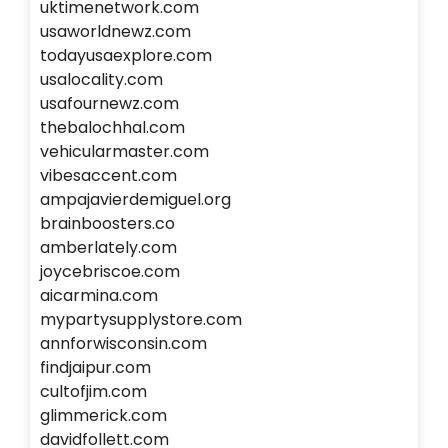
uktimenetwork.com
usaworldnewz.com
todayusaexplore.com
usalocality.com
usafournewz.com
thebalochhal.com
vehicularmaster.com
vibesaccent.com
ampajavierdemiguel.org
brainboosters.co
amberlately.com
joycebriscoe.com
aicarmina.com
mypartysupplystore.com
annforwisconsin.com
findjaipur.com
cultofjim.com
glimmerick.com
davidfollett.com