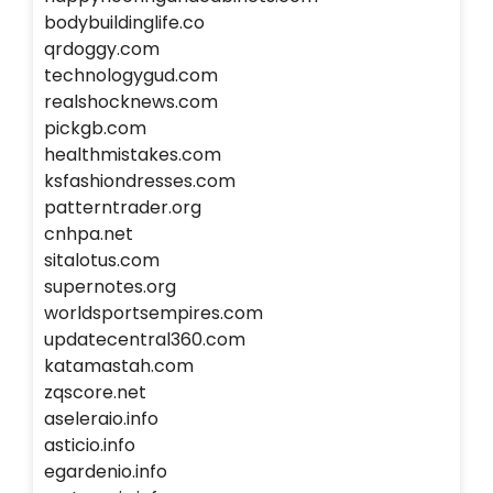
bodybuildinglife.co
qrdoggy.com
technologygud.com
realshocknews.com
pickgb.com
healthmistakes.com
ksfashiondresses.com
patterntrader.org
cnhpa.net
sitalotus.com
supernotes.org
worldsportsempires.com
updatecentral360.com
katamastah.com
zqscore.net
aseleraio.info
asticio.info
egardenio.info