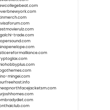
ewcollegebeat.com
everbnewyork.com
kinmerch.com
svisaforum.com
estmovierulz.com
agalchi-trade.com
oopersound.com
inapenelope.com
usticereformalliance.com
ryptoglax.com
hiohobbyplus.com
ogothemes.com
jino-mingei.com
ourfreehost.info
heapnorthfacejacketsm.com
urjoshhomes.com
ombradydiet.com
onthaiclub.com