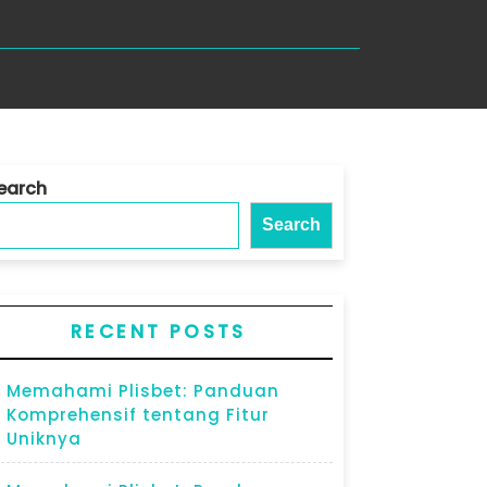
earch
Search
RECENT POSTS
Memahami Plisbet: Panduan
Komprehensif tentang Fitur
Uniknya