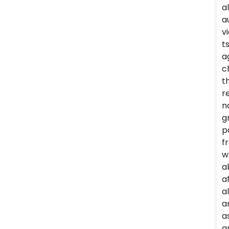
a
a
v
t
a
c
t
r
n
g
p
f
w
a
af
a
a
a
a