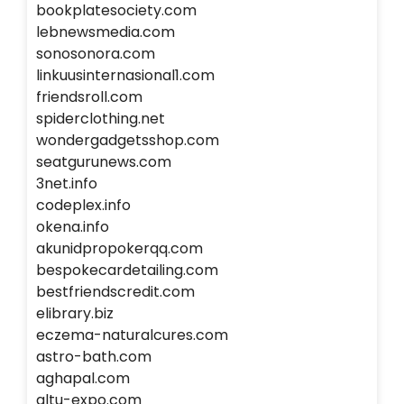
bookplatesociety.com
lebnewsmedia.com
sonosonora.com
linkuusinternasional1.com
friendsroll.com
spiderclothing.net
wondergadgetsshop.com
seatgurunews.com
3net.info
codeplex.info
okena.info
akunidpropokerqq.com
bespokecardetailing.com
bestfriendscredit.com
elibrary.biz
eczema-naturalcures.com
astro-bath.com
aghapal.com
altu-expo.com