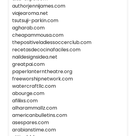
authorjennijames.com
viajearoma.net
tsutsuji-parkin.com
agharab.com
cheapammousa.com
thepositiveladiessoccerclub.com
recetasdecocinafaciles.com
naildesignsidea.net
greatpai.com
paperlanterntheatre.org
freeworshipnetwork.com
watercraftllc.com
abourge.com
afiliixs.com
alharammallz.com
americanbulletins.com
asespares.com
arabianstime.com