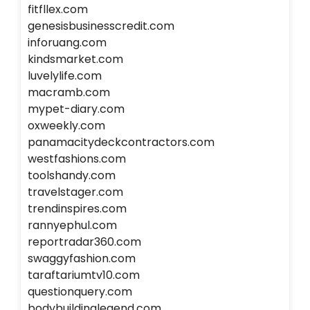
fitfllex.com
genesisbusinesscredit.com
inforuang.com
kindsmarket.com
luvelylife.com
macramb.com
mypet-diary.com
oxweekly.com
panamacitydeckcontractors.com
westfashions.com
toolshandy.com
travelstager.com
trendinspires.com
rannyephul.com
reportradar360.com
swaggyfashion.com
taraftariumtv10.com
questionquery.com
bodybuildinglegend.com