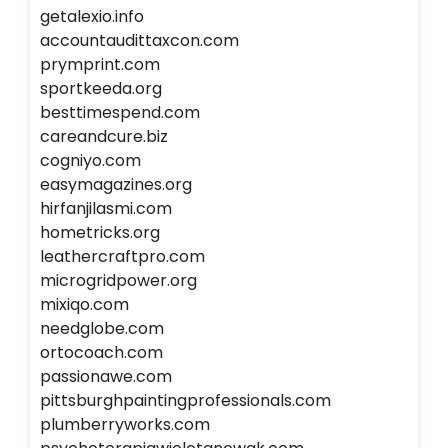
getalexio.info
accountaudittaxcon.com
prymprint.com
sportkeeda.org
besttimespend.com
careandcure.biz
cogniyo.com
easymagazines.org
hirfanjilasmi.com
hometricks.org
leathercraftpro.com
microgridpower.org
mixiqo.com
needglobe.com
ortocoach.com
passionawe.com
pittsburghpaintingprofessionals.com
plumberryworks.com