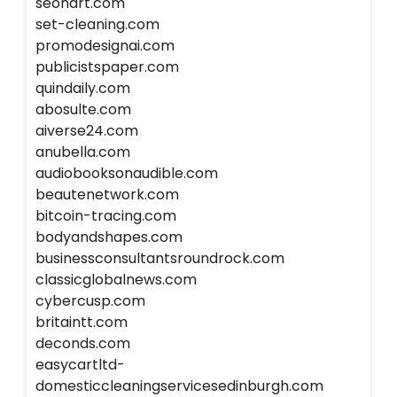
seohart.com
set-cleaning.com
promodesignai.com
publicistspaper.com
quindaily.com
abosulte.com
aiverse24.com
anubella.com
audiobooksonaudible.com
beautenetwork.com
bitcoin-tracing.com
bodyandshapes.com
businessconsultantsroundrock.com
classicglobalnews.com
cybercusp.com
britaintt.com
deconds.com
easycartltd-
domesticcleaningservicesedinburgh.com