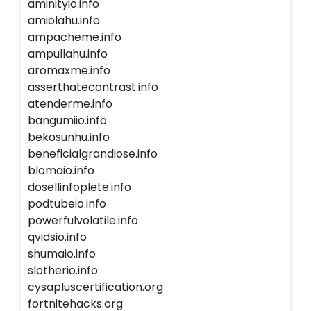
aminityio.info
amiolahu.info
ampacheme.info
ampullahu.info
aromaxme.info
asserthatecontrast.info
atenderme.info
bangumiio.info
bekosunhu.info
beneficialgrandiose.info
blomaio.info
dosellinfoplete.info
podtubeio.info
powerfulvolatile.info
qvidsio.info
shumaio.info
slotherio.info
cysapluscertification.org
fortnitehacks.org