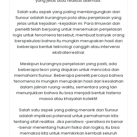
yang jelas atau realitas alternatif.
Salah satu aspek yang paling membingungkan dari
5unsur adalah kurangnya pola atau penjelasan yang
jelas untuk kejadian -kejadian ini. Para ilmuwan dan
peneliti telah berjuang untuk menemukan penjelasan
logis untuk fenomena tersebut, membuat banyak orang
berspekulasi bahwa itu mungkin merupakan hasil dari
beberapa bentuk teknologi canggih atau intervensi
ekstraterrestrial.
Meskipun kurangnya penjelasan yang pasti, ada
beberapa teori yang diajukan untuk mencoba dan
memahami 5unsur. Beberapa peneliti percaya bahwa
fenomena ini mungkin merupakan hasil dari kesalahan
dalam jalinan ruang-waktu, sementara yang lain
menunjukkan bahwa itu bisa menjadi bentuk histeria
massa atau khayalan kolektif.
Salah satu aspek yang paling menarik dari 5unsur
adalah implikasi potensial untuk pemahaman kita
tentang sifat realitas. Jika peristiwa -peristiwa ini benar
-benar menentang hukum fisika dan logika, itu bisa
memaksa kita untuk memikirkan kembali seluruh