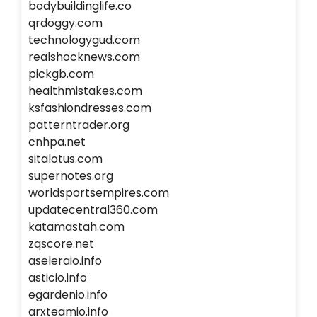
bodybuildinglife.co
qrdoggy.com
technologygud.com
realshocknews.com
pickgb.com
healthmistakes.com
ksfashiondresses.com
patterntrader.org
cnhpa.net
sitalotus.com
supernotes.org
worldsportsempires.com
updatecentral360.com
katamastah.com
zqscore.net
aseleraio.info
asticio.info
egardenio.info
arxteamio.info