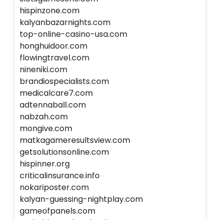
hispinzone.com
kalyanbazarnights.com
top-online-casino-usa.com
honghuidoor.com
flowingtravel.com
nineniki.com
brandiospecialists.com
medicalcare7.com
adtennaball.com
nabzah.com
mongive.com
matkagameresultsview.com
getsolutionsonline.com
hispinner.org
criticalinsurance.info
nokariposter.com
kalyan-guessing-nightplay.com
gameofpanels.com