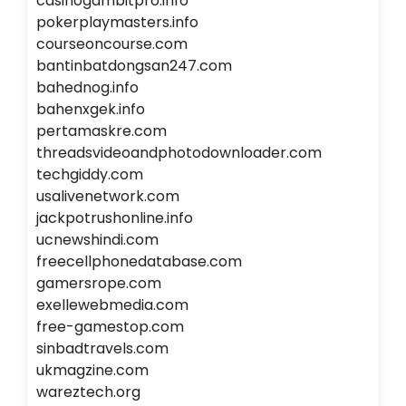
casinogambitpro.info
pokerplaymasters.info
courseoncourse.com
bantinbatdongsan247.com
bahednog.info
bahenxgek.info
pertamaskre.com
threadsvideoandphotodownloader.com
techgiddy.com
usalivenetwork.com
jackpotrushonline.info
ucnewshindi.com
freecellphonedatabase.com
gamersrope.com
exellewebmedia.com
free-gamestop.com
sinbadtravels.com
ukmagzine.com
wareztech.org