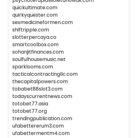
psychoterapiawioletanowak.com
quickultimate.com
quirkyquester.com
sexmedicineformen.com
shiftripple.com
slotterpercaya.co
smartcoolbox.com
sohanjitfinances.com
soulfulhousemusic.net
sparklooms.com
tacticalcontractingllc.com
thecapitalpowers.com
tobabet88slot3.com
todayscurrentnews.com
totobet77.asia
totobet77.org
trendingpublication.com
ufabettererum3.com
ufabettermentm4.com