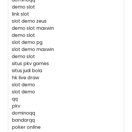
demo slot
link slot
slot demo zeus
demo slot maxwin
demo slot
slot demo pg
slot demo maxwin
demo slot
situs pkv games
situs judi bola
hk live draw
slot demo
slot demo
qq
pkv
dominoqq
bandarqq
poker online