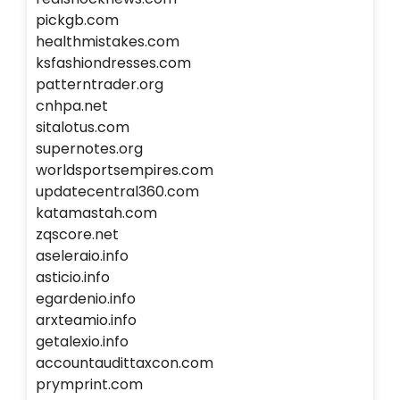
pickgb.com
healthmistakes.com
ksfashiondresses.com
patterntrader.org
cnhpa.net
sitalotus.com
supernotes.org
worldsportsempires.com
updatecentral360.com
katamastah.com
zqscore.net
aseleraio.info
asticio.info
egardenio.info
arxteamio.info
getalexio.info
accountaudittaxcon.com
prymprint.com