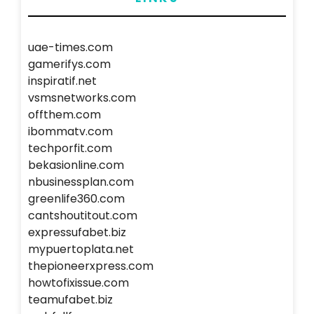
uae-times.com
gamerifys.com
inspiratif.net
vsmsnetworks.com
offthem.com
ibommatv.com
techporfit.com
bekasionline.com
nbusinessplan.com
greenlife360.com
cantshoutitout.com
expressufabet.biz
mypuertoplata.net
thepioneerxpress.com
howtofixissue.com
teamufabet.biz