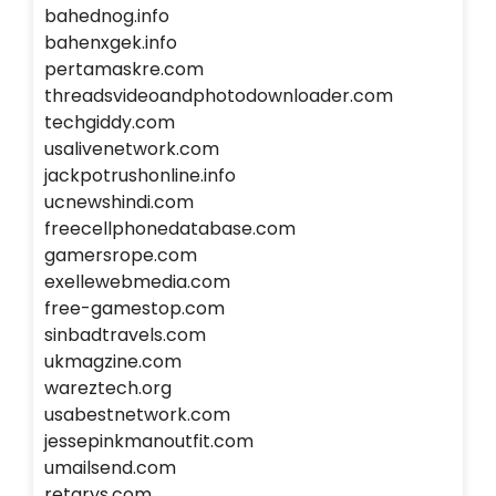
bahednog.info
bahenxgek.info
pertamaskre.com
threadsvideoandphotodownloader.com
techgiddy.com
usalivenetwork.com
jackpotrushonline.info
ucnewshindi.com
freecellphonedatabase.com
gamersrope.com
exellewebmedia.com
free-gamestop.com
sinbadtravels.com
ukmagzine.com
wareztech.org
usabestnetwork.com
jessepinkmanoutfit.com
umailsend.com
retarys.com