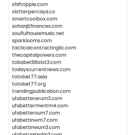
shiftripple.com
slotterpercaya.co
smartcoolbox.com
sohanjitfinances.com
soulfulhousemusic.net
sparklooms.com
tacticalcontractingllc.com
thecapitalpowers.com
tobabet88slot3.com
todayscurrentnews.com
totobet77.asia
totobet77.org
trendingpublication.com
ufabettererum3.com
ufabettermentm4.com
ufabettersum7.com
ufabettinwm7.com
ufabettinwum3.com
ufabetunitedm3.com