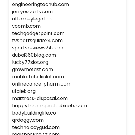
engineeringtechub.com
jerryescorts.com
attorneylegal.co
voomb.com
techgadgetpoint.com
tvsportsguide24.com
sportsreviews24.com
dubai360blog.com
lucky77slot.org
growmefast.com
mahkotahokislot.com
onlinecancerpharm.com
ufalek.org
mattress-disposal.com
happyflooringandcabinets.com
bodybuildinglife.co
qrdoggy.com
technologygud.com
realshocknews.com