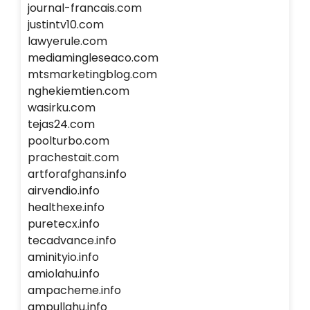
journal-francais.com
justintv10.com
lawyerule.com
mediamingleseaco.com
mtsmarketingblog.com
nghekiemtien.com
wasirku.com
tejas24.com
poolturbo.com
prachestait.com
artforafghans.info
airvendio.info
healthexe.info
puretecx.info
tecadvance.info
aminityio.info
amiolahu.info
ampacheme.info
ampullahu.info