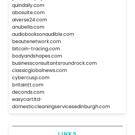
quindaily.com
abosulte.com
aiverse24.com
anubella.com
audiobooksonaudible.com
beautenetwork.com
bitcoin-tracing.com
bodyandshapes.com
businessconsultantsroundrock.com
classicglobalnews.com
cybercusp.com
britaintt.com
deconds.com
easycartltd-
domesticcleaningservicesedinburgh.com
LINKS