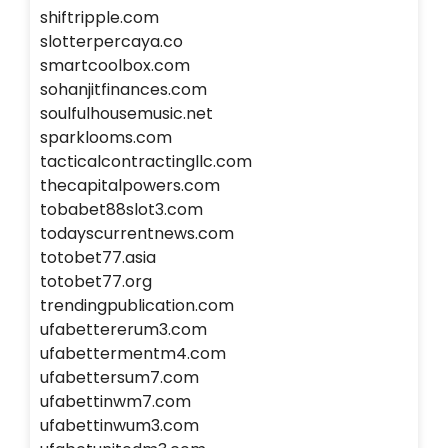
shiftripple.com
slotterpercaya.co
smartcoolbox.com
sohanjitfinances.com
soulfulhousemusic.net
sparklooms.com
tacticalcontractingllc.com
thecapitalpowers.com
tobabet88slot3.com
todayscurrentnews.com
totobet77.asia
totobet77.org
trendingpublication.com
ufabettererum3.com
ufabettermentm4.com
ufabettersum7.com
ufabettinwm7.com
ufabettinwum3.com