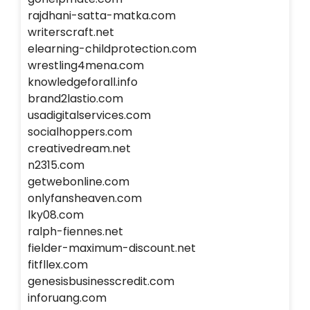
rajdhani-satta-matka.com
writerscraft.net
elearning-childprotection.com
wrestling4mena.com
knowledgeforall.info
brand2lastio.com
usadigitalservices.com
socialhoppers.com
creativedream.net
n2315.com
getwebonline.com
onlyfansheaven.com
lky08.com
ralph-fiennes.net
fielder-maximum-discount.net
fitfllex.com
genesisbusinesscredit.com
inforuang.com