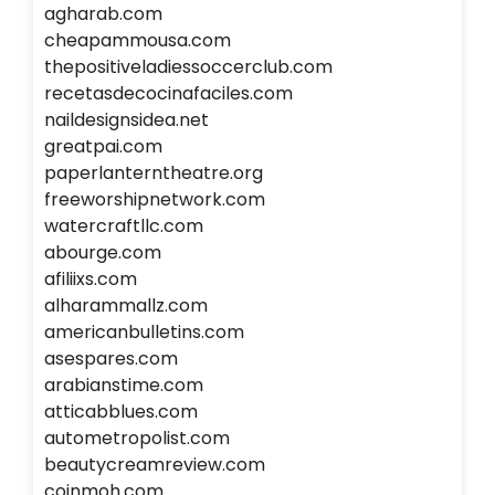
agharab.com
cheapammousa.com
thepositiveladiessoccerclub.com
recetasdecocinafaciles.com
naildesignsidea.net
greatpai.com
paperlanterntheatre.org
freeworshipnetwork.com
watercraftllc.com
abourge.com
afiliixs.com
alharammallz.com
americanbulletins.com
asespares.com
arabianstime.com
atticabblues.com
autometropolist.com
beautycreamreview.com
coinmoh.com