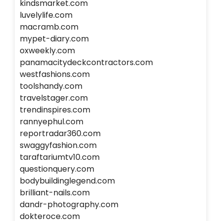
kindsmarket.com
luvelylife.com
macramb.com
mypet-diary.com
oxweekly.com
panamacitydeckcontractors.com
westfashions.com
toolshandy.com
travelstager.com
trendinspires.com
rannyephul.com
reportradar360.com
swaggyfashion.com
taraftariumtv10.com
questionquery.com
bodybuildinglegend.com
brilliant-nails.com
dandr-photography.com
dokteroce.com