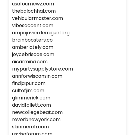
usafournewz.com
thebalochhal.com
vehicularmaster.com
vibesaccent.com
ampajavierdemiguel.org
brainboosters.co
amberlately.com
joycebriscoe.com
aicarmina.com
mypartysupplystore.com
annforwisconsin.com
findjaipur.com
cultofjim.com
glimmerick.com
davidfollett.com
newcollegebeat.com
reverbnewyork.com
skinmerch.com
usvisaforum.com