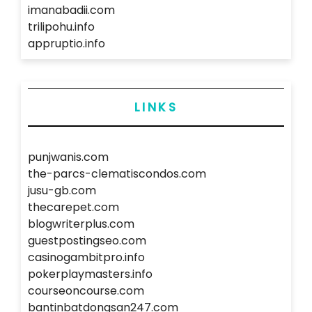
imanabadii.com
trilipohu.info
appruptio.info
LINKS
punjwanis.com
the-parcs-clematiscondos.com
jusu-gb.com
thecarepet.com
blogwriterplus.com
guestpostingseo.com
casinogambitpro.info
pokerplaymasters.info
courseoncourse.com
bantinbatdongsan247.com