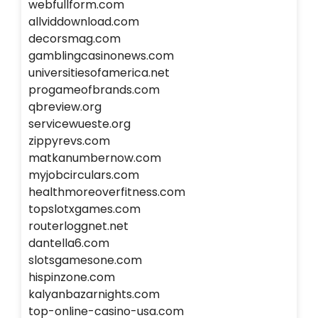
webfullform.com
allviddownload.com
decorsmag.com
gamblingcasinonews.com
universitiesofamerica.net
progameofbrands.com
qbreview.org
servicewueste.org
zippyrevs.com
matkanumbernow.com
myjobcirculars.com
healthmoreoverfitness.com
topslotxgames.com
routerloggnet.net
dantella6.com
slotsgamesone.com
hispinzone.com
kalyanbazarnights.com
top-online-casino-usa.com