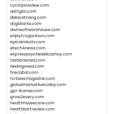
cyclopsreview.com
dattgen.com
didoivatnang.com
dogsbarks.com
dwmsoftwarehouse.com
enjoytroyjackson.com
epicaimbots.com
etech4news.com
expresspsychedelicsshop.com
fashionistani.com
feelingswed.com
firecabal.com
forbessmagazine.com
globalmarketlivetoday.com
gpl-license.com
grow2every.com
healthhousecare.com
healthkartreview.com