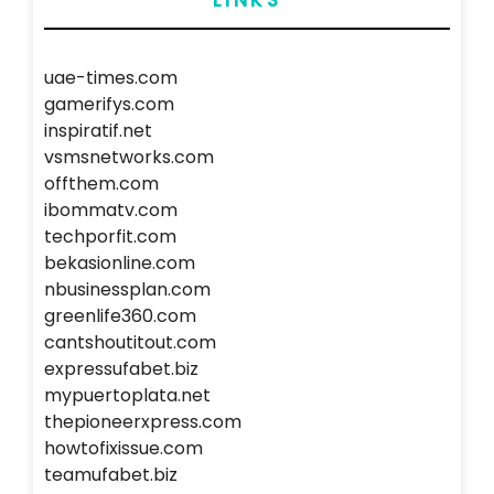
uae-times.com
gamerifys.com
inspiratif.net
vsmsnetworks.com
offthem.com
ibommatv.com
techporfit.com
bekasionline.com
nbusinessplan.com
greenlife360.com
cantshoutitout.com
expressufabet.biz
mypuertoplata.net
thepioneerxpress.com
howtofixissue.com
teamufabet.biz