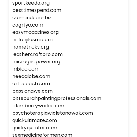
sportkeeda.org
besttimespend.com
careandcure.biz
cogniyo.com
easymagazines.org
hirfanjilasmi.com
hometricks.org
leathercraftpro.com
microgridpower.org
mixiqo.com
needglobe.com
ortocoach.com
passionawe.com
pittsburghpaintingprofessionals.com
plumberryworks.com
psychoterapiawioletanowak.com
quickultimate.com
quirkyquester.com
sexmedicineformen.com