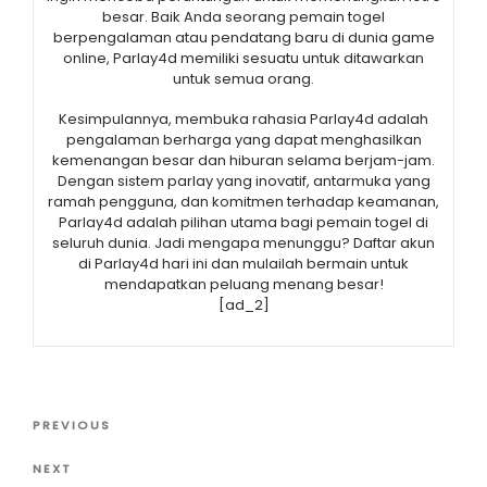
besar. Baik Anda seorang pemain togel
berpengalaman atau pendatang baru di dunia game
online, Parlay4d memiliki sesuatu untuk ditawarkan
untuk semua orang.
Kesimpulannya, membuka rahasia Parlay4d adalah
pengalaman berharga yang dapat menghasilkan
kemenangan besar dan hiburan selama berjam-jam.
Dengan sistem parlay yang inovatif, antarmuka yang
ramah pengguna, dan komitmen terhadap keamanan,
Parlay4d adalah pilihan utama bagi pemain togel di
seluruh dunia. Jadi mengapa menunggu? Daftar akun
di Parlay4d hari ini dan mulailah bermain untuk
mendapatkan peluang menang besar!
[ad_2]
Post
Previous
PREVIOUS
navigation
Post
Next
NEXT