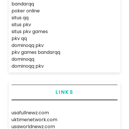
bandarqq
poker online
situs qq
situs pkv
situs pkv games
pkv qq
dominoqq pkv
pkv games bandarqq
dominoqq
dominoqq pkv
LINKS
usafullnewz.com
uktimenetwork.com
usaworldnewz.com