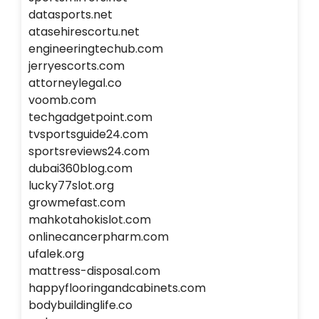
datasports.net
atasehirescortu.net
engineeringtechub.com
jerryescorts.com
attorneylegal.co
voomb.com
techgadgetpoint.com
tvsportsguide24.com
sportsreviews24.com
dubai360blog.com
lucky77slot.org
growmefast.com
mahkotahokislot.com
onlinecancerpharm.com
ufalek.org
mattress-disposal.com
happyflooringandcabinets.com
bodybuildinglife.co