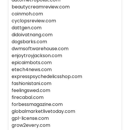
beautycreamreview.com
coinmoh.com
cyclopsreview.com
dattgen.com
didoivatnang.com
dogsbarks.com
dwmsoftwarehouse.com
enjoytroyjackson.com
epicaimbots.com
etech4news.com
expresspsychedelicsshop.com
fashionistani.com
feelingswed.com
firecabal.com
forbessmagazine.com
globalmarketlivetoday.com
gpl-license.com
grow2every.com