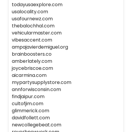
todayusaexplore.com
usalocality.com
usafournewz.com
thebalochhal.com
vehicularmaster.com
vibesaccent.com
ampajavierdemiguel.org
brainboosters.co
amberlately.com
joycebriscoe.com
aicarmina.com
mypartysupplystore.com
annforwisconsin.com
findjaipur.com
cultofjim.com
glimmerick.com
davidfollett.com
newcollegebeat.com
reverbnewyork.com