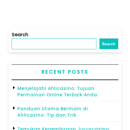
Post
Search
Search
RECENT POSTS
Menjelajahi Ahlicasino: Tujuan
Permainan Online Terbaik Anda
Panduan Utama Bermain di
Ahlicasino: Tip dan Trik
Temukan Kegembiraan Juruscasino: