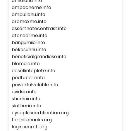
amiolahu.info
ampacheme.info
ampullahu.info
aromaxme.info
asserthatecontrast.info
atenderme.info
bangumiio.info
bekosunhu.info
beneficialgrandiose.info
blomaio.info
dosellinfoplete.info
podtubeio.info
powerfulvolatile.info
qvidsio.info
shumaio.info
slotherio.info
cysapluscertification.org
fortnitehacks.org
loginsearch.org