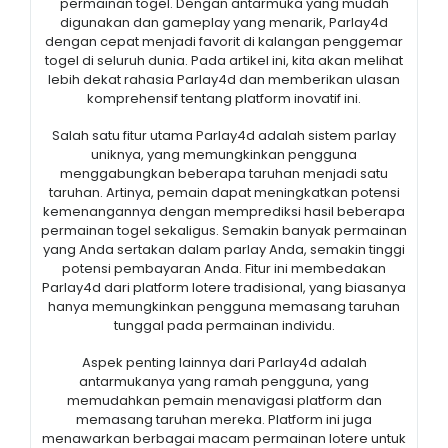
permainan togel. Dengan antarmuka yang mudah
digunakan dan gameplay yang menarik, Parlay4d
dengan cepat menjadi favorit di kalangan penggemar
togel di seluruh dunia. Pada artikel ini, kita akan melihat
lebih dekat rahasia Parlay4d dan memberikan ulasan
komprehensif tentang platform inovatif ini.
Salah satu fitur utama Parlay4d adalah sistem parlay
uniknya, yang memungkinkan pengguna
menggabungkan beberapa taruhan menjadi satu
taruhan. Artinya, pemain dapat meningkatkan potensi
kemenangannya dengan memprediksi hasil beberapa
permainan togel sekaligus. Semakin banyak permainan
yang Anda sertakan dalam parlay Anda, semakin tinggi
potensi pembayaran Anda. Fitur ini membedakan
Parlay4d dari platform lotere tradisional, yang biasanya
hanya memungkinkan pengguna memasang taruhan
tunggal pada permainan individu.
Aspek penting lainnya dari Parlay4d adalah
antarmukanya yang ramah pengguna, yang
memudahkan pemain menavigasi platform dan
memasang taruhan mereka. Platform ini juga
menawarkan berbagai macam permainan lotere untuk