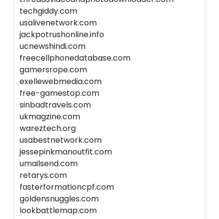
techgiddy.com
usalivenetwork.com
jackpotrushonline.info
ucnewshindi.com
freecellphonedatabase.com
gamersrope.com
exellewebmedia.com
free-gamestop.com
sinbadtravels.com
ukmagzine.com
wareztech.org
usabestnetwork.com
jessepinkmanoutfit.com
umailsend.com
retarys.com
fasterformationcpf.com
goldensnuggles.com
lookbattlemap.com