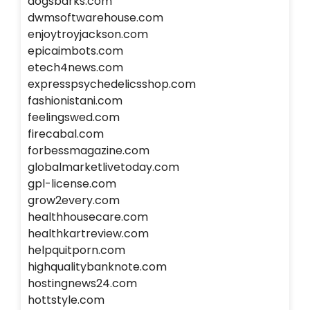
dogsbarks.com
dwmsoftwarehouse.com
enjoytroyjackson.com
epicaimbots.com
etech4news.com
expresspsychedelicsshop.com
fashionistani.com
feelingswed.com
firecabal.com
forbessmagazine.com
globalmarketlivetoday.com
gpl-license.com
grow2every.com
healthhousecare.com
healthkartreview.com
helpquitporn.com
highqualitybanknote.com
hostingnews24.com
hottstyle.com