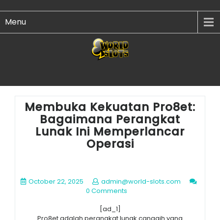
Menu
Membuka Kekuatan Pro8et:
Bagaimana Perangkat
Lunak Ini Memperlancar
Operasi
October 22, 2025
admin@world-slots.com
0 Comments
[ad_1]
Pro8et adalah perangkat lunak canggih yang