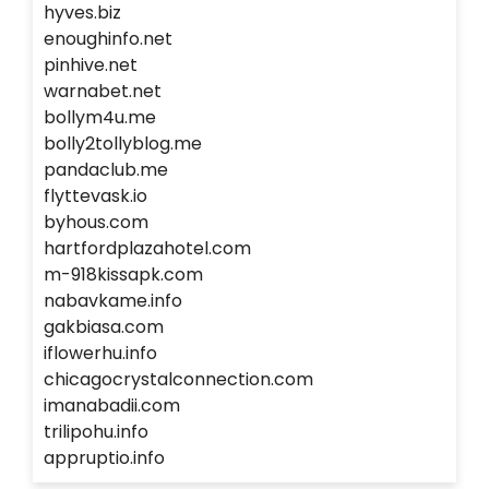
hyves.biz
enoughinfo.net
pinhive.net
warnabet.net
bollym4u.me
bolly2tollyblog.me
pandaclub.me
flyttevask.io
byhous.com
hartfordplazahotel.com
m-918kissapk.com
nabavkame.info
gakbiasa.com
iflowerhu.info
chicagocrystalconnection.com
imanabadii.com
trilipohu.info
appruptio.info