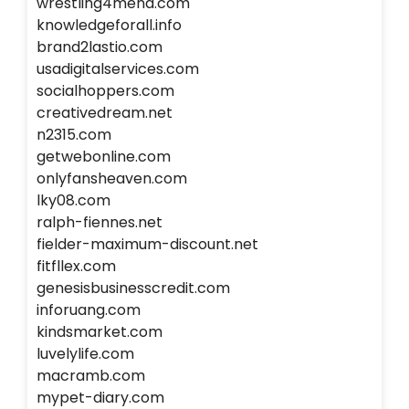
wrestling4mena.com
knowledgeforall.info
brand2lastio.com
usadigitalservices.com
socialhoppers.com
creativedream.net
n2315.com
getwebonline.com
onlyfansheaven.com
lky08.com
ralph-fiennes.net
fielder-maximum-discount.net
fitfllex.com
genesisbusinesscredit.com
inforuang.com
kindsmarket.com
luvelylife.com
macramb.com
mypet-diary.com