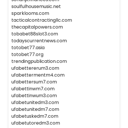
soulfulhousemusic.net
sparklooms.com
tacticalcontractingllc.com
thecapitalpowers.com
tobabet88slot3.com
todayscurrentnews.com
totobet77.asia
totobet77.org
trendingpublication.com
ufabettererum3.com
ufabettermentm4.com
ufabettersum7.com
ufabettinwm7.com
ufabettinwum3.com
ufabetunitedm3.com
ufabetunitedm7.com
ufabetuskedm7.com
ufabetutoredm3.com