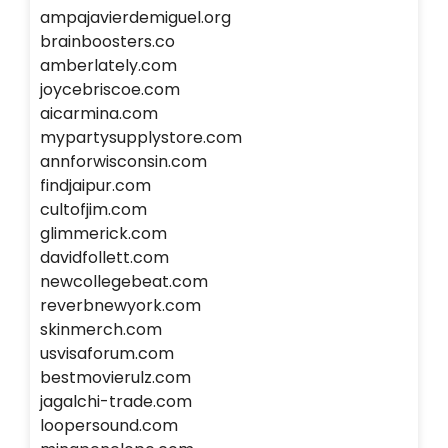
ampajavierdemiguel.org
brainboosters.co
amberlately.com
joycebriscoe.com
aicarmina.com
mypartysupplystore.com
annforwisconsin.com
findjaipur.com
cultofjim.com
glimmerick.com
davidfollett.com
newcollegebeat.com
reverbnewyork.com
skinmerch.com
usvisaforum.com
bestmovierulz.com
jagalchi-trade.com
loopersound.com