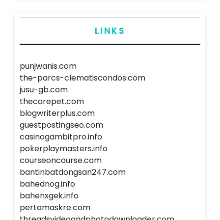
LINKS
punjwanis.com
the-parcs-clematiscondos.com
jusu-gb.com
thecarepet.com
blogwriterplus.com
guestpostingseo.com
casinogambitpro.info
pokerplaymasters.info
courseoncourse.com
bantinbatdongsan247.com
bahednog.info
bahenxgek.info
pertamaskre.com
threadsvideoandphotodownloader.com