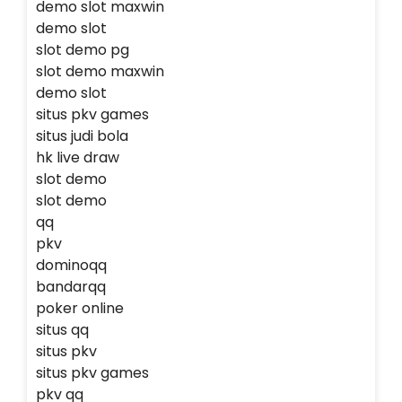
demo slot maxwin
demo slot
slot demo pg
slot demo maxwin
demo slot
situs pkv games
situs judi bola
hk live draw
slot demo
slot demo
qq
pkv
dominoqq
bandarqq
poker online
situs qq
situs pkv
situs pkv games
pkv qq