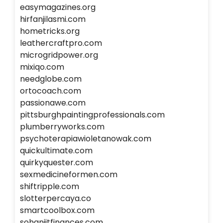
easymagazines.org
hirfanjilasmi.com
hometricks.org
leathercraftpro.com
microgridpower.org
mixiqo.com
needglobe.com
ortocoach.com
passionawe.com
pittsburghpaintingprofessionals.com
plumberryworks.com
psychoterapiawioletanowak.com
quickultimate.com
quirkyquester.com
sexmedicineformen.com
shiftripple.com
slotterpercaya.co
smartcoolbox.com
sohanjitfinances.com