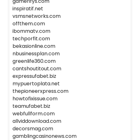
gamerifys.com
inspiratif.net
vsmsnetworks.com
offthem.com
ibommatv.com
techporfit.com
bekasionline.com
nbusinessplan.com
greenlife360.com
cantshoutitout.com
expressufabet.biz
mypuertoplata.net
thepioneerxpress.com
howtofixissue.com
teamufabet.biz
webfullform.com
allviddownload.com
decorsmag.com
gamblingcasinonews.com