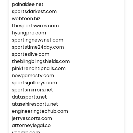
painaidee.net
sportsdarkest.com
webtoon.biz
thesportswires.com
hyungpro.com
sportingnewsnet.com
sportstime24day.com
sporteslive.com
theblingblingshields.com
pinkfrenchtipnails.com
newgamestv.com
sportsgallerys.com
sportsmirrors.net
datasports.net
atasehirescortu.net
engineeringtechub.com
jerryescorts.com
attorneylegal.co
voomb.com