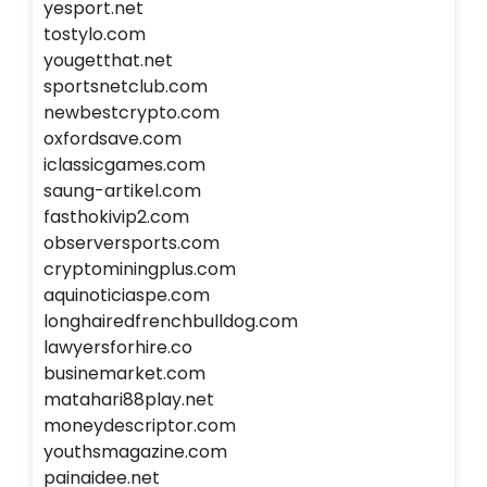
yesport.net
tostylo.com
yougetthat.net
sportsnetclub.com
newbestcrypto.com
oxfordsave.com
iclassicgames.com
saung-artikel.com
fasthokivip2.com
observersports.com
cryptominingplus.com
aquinoticiaspe.com
longhairedfrenchbulldog.com
lawyersforhire.co
businemarket.com
matahari88play.net
moneydescriptor.com
youthsmagazine.com
painaidee.net