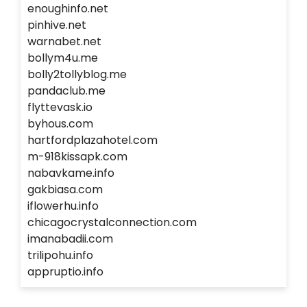
enoughinfo.net
pinhive.net
warnabet.net
bollym4u.me
bolly2tollyblog.me
pandaclub.me
flyttevask.io
byhous.com
hartfordplazahotel.com
m-918kissapk.com
nabavkame.info
gakbiasa.com
iflowerhu.info
chicagocrystalconnection.com
imanabadii.com
trilipohu.info
appruptio.info