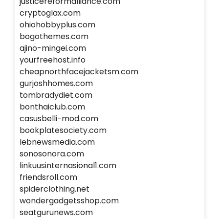
justicereformalliance.com
cryptoglax.com
ohiohobbyplus.com
bogothemes.com
ajino-mingei.com
yourfreehost.info
cheapnorthfacejacketsm.com
gurjoshhomes.com
tombradydiet.com
bonthaiclub.com
casusbelli-mod.com
bookplatesociety.com
lebnewsmedia.com
sonosonora.com
linkuusinternasional1.com
friendsroll.com
spiderclothing.net
wondergadgetsshop.com
seatgurunews.com