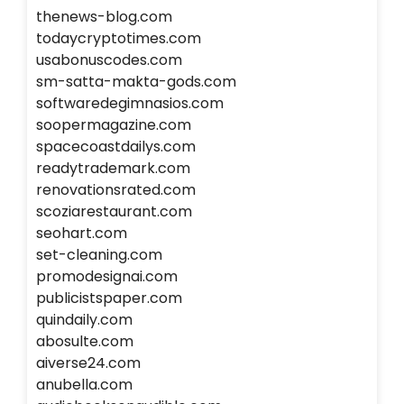
thenews-blog.com
todaycryptotimes.com
usabonuscodes.com
sm-satta-makta-gods.com
softwaredegimnasios.com
soopermagazine.com
spacecoastdailys.com
readytrademark.com
renovationsrated.com
scoziarestaurant.com
seohart.com
set-cleaning.com
promodesignai.com
publicistspaper.com
quindaily.com
abosulte.com
aiverse24.com
anubella.com