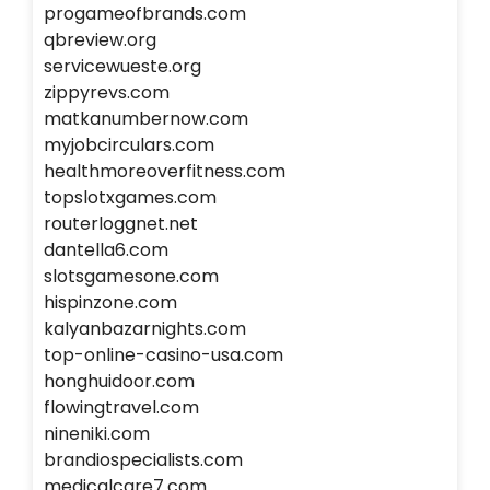
progameofbrands.com
qbreview.org
servicewueste.org
zippyrevs.com
matkanumbernow.com
myjobcirculars.com
healthmoreoverfitness.com
topslotxgames.com
routerloggnet.net
dantella6.com
slotsgamesone.com
hispinzone.com
kalyanbazarnights.com
top-online-casino-usa.com
honghuidoor.com
flowingtravel.com
nineniki.com
brandiospecialists.com
medicalcare7.com