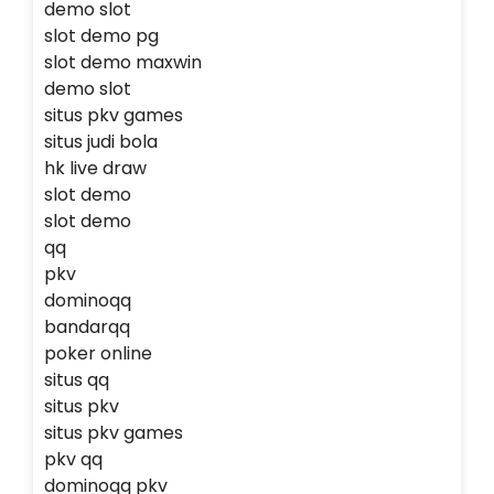
demo slot
slot demo pg
slot demo maxwin
demo slot
situs pkv games
situs judi bola
hk live draw
slot demo
slot demo
qq
pkv
dominoqq
bandarqq
poker online
situs qq
situs pkv
situs pkv games
pkv qq
dominoqq pkv