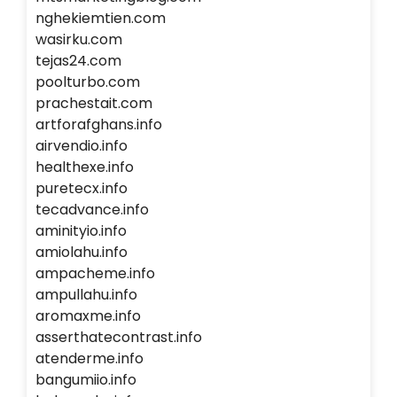
nghekiemtien.com
wasirku.com
tejas24.com
poolturbo.com
prachestait.com
artforafghans.info
airvendio.info
healthexe.info
puretecx.info
tecadvance.info
aminityio.info
amiolahu.info
ampacheme.info
ampullahu.info
aromaxme.info
asserthatecontrast.info
atenderme.info
bangumiio.info