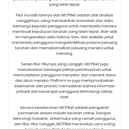
yang lebih tepat.
Fitur inovatif lainnya dari MCPBet adalah alat analisis
canggihnya, yang memberikan wawasan dan data
berharga kepada pengguna untuk membantu mereka
membuat keputusan taruhan yang lebih tepat. Alat-alat
ini menganalisis data historis, tren, dan statistik untuk
membantu pengguna mengidentifikasi potensi peluang
taruhan dan memaksimalkan peluang mereka untuk
menang.
Selain fitur-fiturnya yang canggih, MCPBet juga
menawarkan berbagai pilihan pembayaran untuk
memudahkan pengguna menyetor dan menarik dana
dari akun mereka. Platform ini juga memprioritaskan
keamanan dan privasi, memastikan bahwa informasi
pribadi dan keuangan pengguna terlindungi setiap
saat.
Secara keseluruhan, MCPBet adalah pengubah
permainan dalam industri taruhan online. Dengan
teknologi mutakhir, antarmuka yang ramah pengguna,
dan fitur-fitur canggih, MCPBet merevolusi cara orang