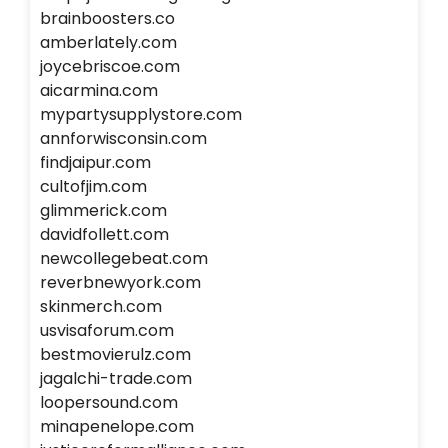
brainboosters.co
amberlately.com
joycebriscoe.com
aicarmina.com
mypartysupplystore.com
annforwisconsin.com
findjaipur.com
cultofjim.com
glimmerick.com
davidfollett.com
newcollegebeat.com
reverbnewyork.com
skinmerch.com
usvisaforum.com
bestmovierulz.com
jagalchi-trade.com
loopersound.com
minapenelope.com