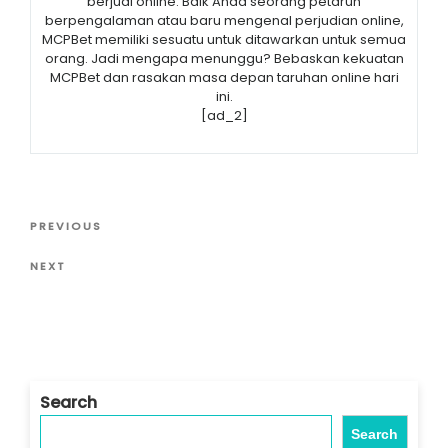
berjudi online. Baik Anda seorang petaruh
berpengalaman atau baru mengenal perjudian online,
MCPBet memiliki sesuatu untuk ditawarkan untuk semua
orang. Jadi mengapa menunggu? Bebaskan kekuatan
MCPBet dan rasakan masa depan taruhan online hari
ini.
[ad_2]
Post
Previous
PREVIOUS
navigation
Post
Next
NEXT
Post
Search
Search