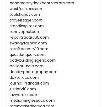
panamacitydeckcontractors.com
westfashions.com
toolshandy.com
travelstager.com
trendinspires.com
rannyephul.com
reportradar360.com
swaggyfashion.com
taraftariumtv10.com
questionquery.com
bodybuildinglegend.com
brilliant-nails.com
dandr-photography.com
dokteroce.com
journal-francais.com
justintv10.com
lawyerule.com
mediamingleseaco.com
mtsmarketingblog.com