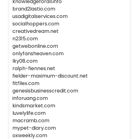
knowledgeforall.info
brand2lastio.com
usadigitalservices.com
socialhoppers.com
creativedream.net
n2315.com
getwebonline.com
onlyfansheaven.com
lky08.com
ralph-fiennes.net
fielder-maximum-discount.net
fitfllex.com
genesisbusinesscredit.com
inforuang.com
kindsmarket.com
luvelylife.com
macramb.com
mypet-diary.com
oxweekly.com