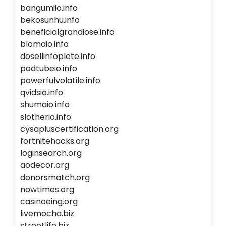
bangumiio.info
bekosunhu.info
beneficialgrandiose.info
blomaio.info
dosellinfoplete.info
podtubeio.info
powerfulvolatile.info
qvidsio.info
shumaio.info
slotherio.info
cysapluscertification.org
fortnitehacks.org
loginsearch.org
aodecor.org
donorsmatch.org
nowtimes.org
casinoeing.org
livemocha.biz
streetlife.biz