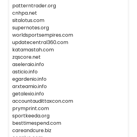
patterntrader.org
cnhpa.net
sitalotus.com
supernotes.org
worldsportsempires.com
updatecentral360.com
katamastah.com
zqscore.net
aseleraio.info
asticio.info
egardenio.info
arxteamio.info
getalexio.info
accountaudittaxcon.com
prymprint.com
sportkeeda.org
besttimespend.com
careandcure.biz