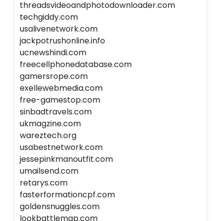
threadsvideoandphotodownloader.com
techgiddy.com
usalivenetwork.com
jackpotrushonline.info
ucnewshindi.com
freecellphonedatabase.com
gamersrope.com
exellewebmedia.com
free-gamestop.com
sinbadtravels.com
ukmagzine.com
wareztech.org
usabestnetwork.com
jessepinkmanoutfit.com
umailsend.com
retarys.com
fasterformationcpf.com
goldensnuggles.com
lookbattlemap.com