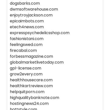
dogsbarks.com
dwmsoftwarehouse.com
enjoytroyjackson.com
epicaimbots.com
etech4news.com
expresspsychedelicsshop.com
fashionistani.com
feelingswed.com
firecabal.com
forbessmagazine.com
globalmarketlivetoday.com
gpl-license.com
grow2every.com
healthhousecare.com
healthkartreview.com
helpquitporn.com
highqualitybanknote.com
hostingnews24.com
hottstyle.com