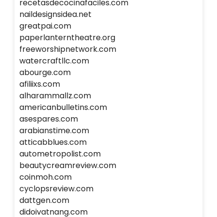
recetasdecocinafaciles.com
naildesignsidea.net
greatpai.com
paperlanterntheatre.org
freeworshipnetwork.com
watercraftllc.com
abourge.com
afiliixs.com
alharammallz.com
americanbulletins.com
asespares.com
arabianstime.com
atticabblues.com
autometropolist.com
beautycreamreview.com
coinmoh.com
cyclopsreview.com
dattgen.com
didoivatnang.com