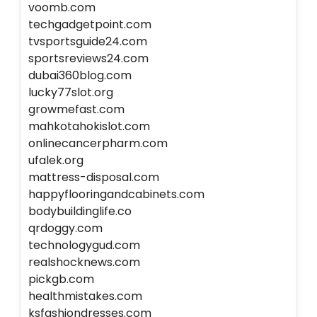
voomb.com
techgadgetpoint.com
tvsportsguide24.com
sportsreviews24.com
dubai360blog.com
lucky77slot.org
growmefast.com
mahkotahokislot.com
onlinecancerpharm.com
ufalek.org
mattress-disposal.com
happyflooringandcabinets.com
bodybuildinglife.co
qrdoggy.com
technologygud.com
realshocknews.com
pickgb.com
healthmistakes.com
ksfashiondresses.com