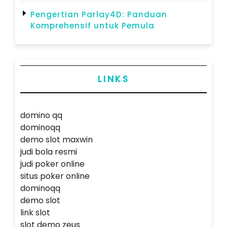
Pengertian Parlay4D: Panduan
Komprehensif untuk Pemula
LINKS
domino qq
dominoqq
demo slot maxwin
judi bola resmi
judi poker online
situs poker online
dominoqq
demo slot
link slot
slot demo zeus