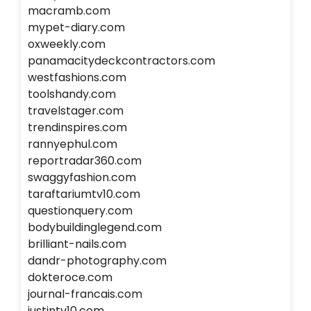
macramb.com
mypet-diary.com
oxweekly.com
panamacitydeckcontractors.com
westfashions.com
toolshandy.com
travelstager.com
trendinspires.com
rannyephul.com
reportradar360.com
swaggyfashion.com
taraftariumtv10.com
questionquery.com
bodybuildinglegend.com
brilliant-nails.com
dandr-photography.com
dokteroce.com
journal-francais.com
justintv10.com