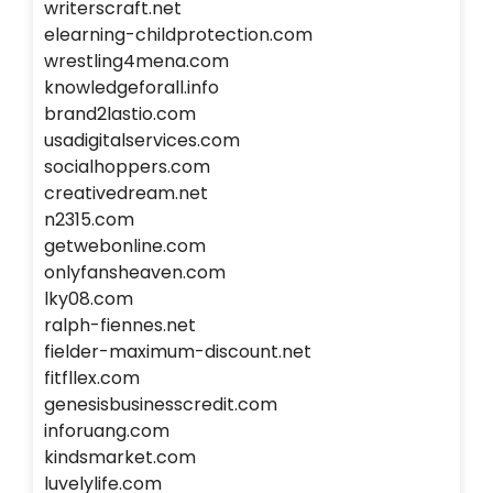
writerscraft.net
elearning-childprotection.com
wrestling4mena.com
knowledgeforall.info
brand2lastio.com
usadigitalservices.com
socialhoppers.com
creativedream.net
n2315.com
getwebonline.com
onlyfansheaven.com
lky08.com
ralph-fiennes.net
fielder-maximum-discount.net
fitfllex.com
genesisbusinesscredit.com
inforuang.com
kindsmarket.com
luvelylife.com