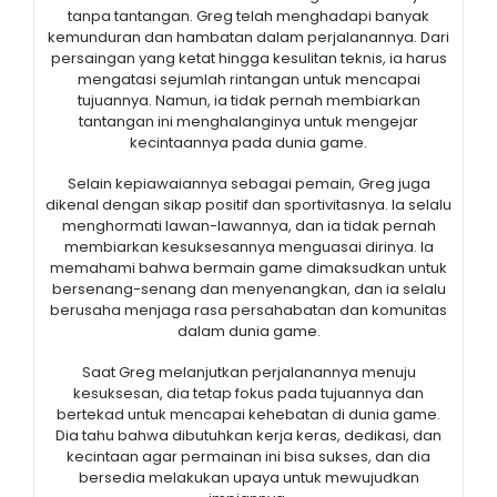
tanpa tantangan. Greg telah menghadapi banyak
kemunduran dan hambatan dalam perjalanannya. Dari
persaingan yang ketat hingga kesulitan teknis, ia harus
mengatasi sejumlah rintangan untuk mencapai
tujuannya. Namun, ia tidak pernah membiarkan
tantangan ini menghalanginya untuk mengejar
kecintaannya pada dunia game.
Selain kepiawaiannya sebagai pemain, Greg juga
dikenal dengan sikap positif dan sportivitasnya. Ia selalu
menghormati lawan-lawannya, dan ia tidak pernah
membiarkan kesuksesannya menguasai dirinya. Ia
memahami bahwa bermain game dimaksudkan untuk
bersenang-senang dan menyenangkan, dan ia selalu
berusaha menjaga rasa persahabatan dan komunitas
dalam dunia game.
Saat Greg melanjutkan perjalanannya menuju
kesuksesan, dia tetap fokus pada tujuannya dan
bertekad untuk mencapai kehebatan di dunia game.
Dia tahu bahwa dibutuhkan kerja keras, dedikasi, dan
kecintaan agar permainan ini bisa sukses, dan dia
bersedia melakukan upaya untuk mewujudkan