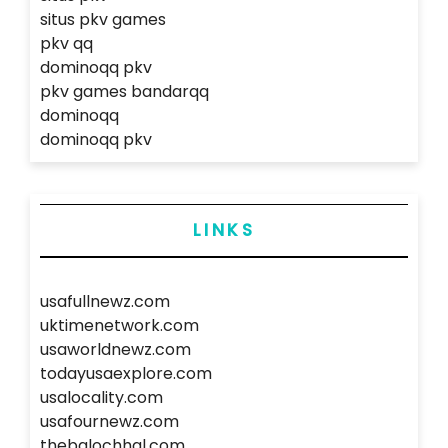
situs pkv games
pkv qq
dominoqq pkv
pkv games bandarqq
dominoqq
dominoqq pkv
LINKS
usafullnewz.com
uktimenetwork.com
usaworldnewz.com
todayusaexplore.com
usalocality.com
usafournewz.com
thebalochhal.com