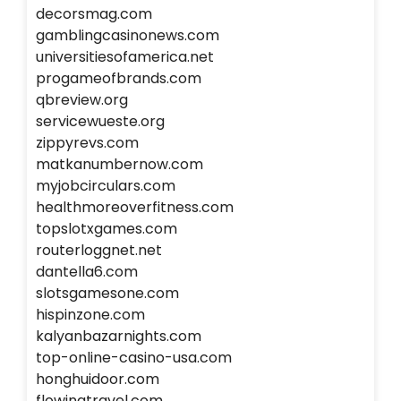
decorsmag.com
gamblingcasinonews.com
universitiesofamerica.net
progameofbrands.com
qbreview.org
servicewueste.org
zippyrevs.com
matkanumbernow.com
myjobcirculars.com
healthmoreoverfitness.com
topslotxgames.com
routerloggnet.net
dantella6.com
slotsgamesone.com
hispinzone.com
kalyanbazarnights.com
top-online-casino-usa.com
honghuidoor.com
flowingtravel.com