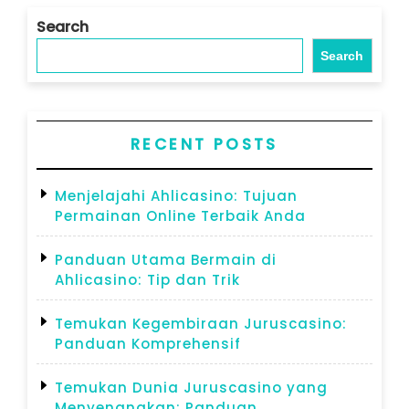
Search
Search
RECENT POSTS
Menjelajahi Ahlicasino: Tujuan
Permainan Online Terbaik Anda
Panduan Utama Bermain di
Ahlicasino: Tip dan Trik
Temukan Kegembiraan Juruscasino:
Panduan Komprehensif
Temukan Dunia Juruscasino yang
Menyenangkan: Panduan