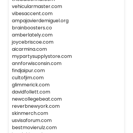
vehicularmaster.com
vibesaccent.com
ampajavierdemiguel.org
brainboosters.co
amberlately.com
joycebriscoe.com
aicarmina.com
mypartysupplystore.com
annforwisconsin.com
findjaipur.com
cultofjim.com
glimmerick.com
davidfollett.com
newcollegebeat.com
reverbnewyork.com
skinmerch.com
usvisaforum.com
bestmovierulz.com