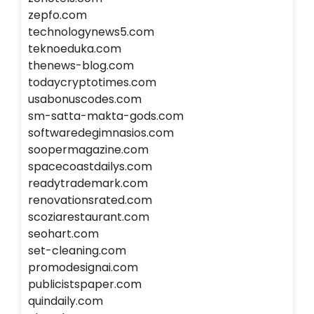
zepfo.com
technologynews5.com
teknoeduka.com
thenews-blog.com
todaycryptotimes.com
usabonuscodes.com
sm-satta-makta-gods.com
softwaredegimnasios.com
soopermagazine.com
spacecoastdailys.com
readytrademark.com
renovationsrated.com
scoziarestaurant.com
seohart.com
set-cleaning.com
promodesignai.com
publicistspaper.com
quindaily.com