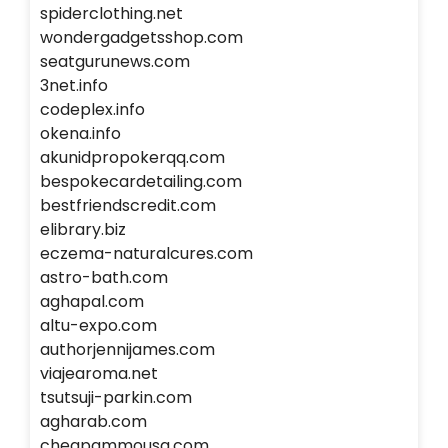
spiderclothing.net
wondergadgetsshop.com
seatgurunews.com
3net.info
codeplex.info
okena.info
akunidpropokerqq.com
bespokecardetailing.com
bestfriendscredit.com
elibrary.biz
eczema-naturalcures.com
astro-bath.com
aghapal.com
altu-expo.com
authorjennijames.com
viajearoma.net
tsutsuji-parkin.com
agharab.com
cheapammousa.com