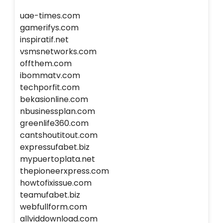
uae-times.com
gamerifys.com
inspiratif.net
vsmsnetworks.com
offthem.com
ibommatv.com
techporfit.com
bekasionline.com
nbusinessplan.com
greenlife360.com
cantshoutitout.com
expressufabet.biz
mypuertoplata.net
thepioneerxpress.com
howtofixissue.com
teamufabet.biz
webfullform.com
allviddownload.com