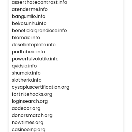
asserthatecontrast.info
atenderme.info
bangumiio.info
bekosunhu.info
beneficialgrandiose.info
blomaio.info
dosellinfoplete.info
podtubeio.info
powerfulvolatile.info
qvidsio.info
shumaio.info
slotherio.info
cysapluscertification.org
fortnitehacks.org
loginsearch.org
aodecor.org
donorsmatch.org
nowtimes.org
casinoeing.org