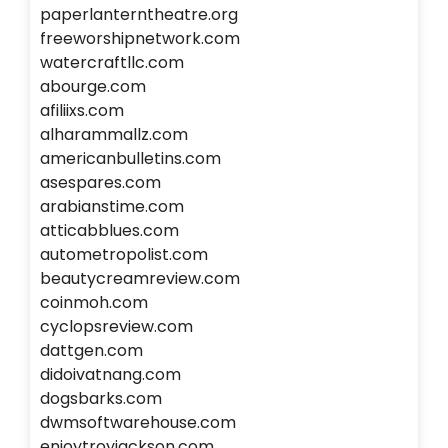
paperlanterntheatre.org
freeworshipnetwork.com
watercraftllc.com
abourge.com
afiliixs.com
alharammallz.com
americanbulletins.com
asespares.com
arabianstime.com
atticabblues.com
autometropolist.com
beautycreamreview.com
coinmoh.com
cyclopsreview.com
dattgen.com
didoivatnang.com
dogsbarks.com
dwmsoftwarehouse.com
enjoytroyjackson.com