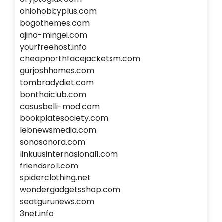
ohiohobbyplus.com
bogothemes.com
ajino-mingei.com
yourfreehost.info
cheapnorthfacejacketsm.com
gurjoshhomes.com
tombradydiet.com
bonthaiclub.com
casusbelli-mod.com
bookplatesociety.com
lebnewsmedia.com
sonosonora.com
linkuusinternasional1.com
friendsroll.com
spiderclothing.net
wondergadgetsshop.com
seatgurunews.com
3net.info