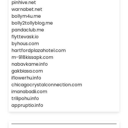
pinhive.net
warnabet.net
bollym4u.me
bolly2tollyblog.me
pandaclub.me
flyttevask.io
byhous.com
hartfordplazahotel.com
m-918kissapk.com
nabavkame.info
gakbiasa.com
iflowerhu.info
chicagocrystalconnection.com
imanabadii.com
trilipohu.info
appruptio.info