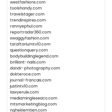
westfashions.com
toolshandy.com
travelstager.com
trendinspires.com
rannyephul.com
reportradar360.com
swaggyfashion.com
taraftariumtv10.com
questionquery.com
bodybuildinglegend.com
brilliant-nails.com
dandr-photography.com
dokteroce.com
journal-francais.com
justintv10.com
lawyerule.com
mediamingleseaco.com
mtsmarketingblog.com
nghekiemtien.com