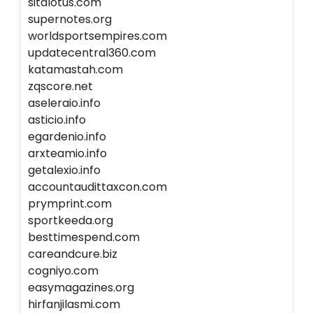
sitalotus.com
supernotes.org
worldsportsempires.com
updatecentral360.com
katamastah.com
zqscore.net
aseleraio.info
asticio.info
egardenio.info
arxteamio.info
getalexio.info
accountaudittaxcon.com
prymprint.com
sportkeeda.org
besttimespend.com
careandcure.biz
cogniyo.com
easymagazines.org
hirfanjilasmi.com