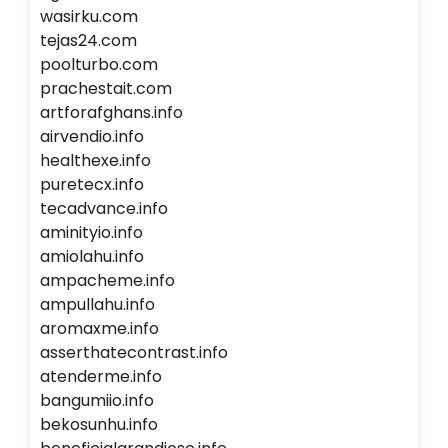
wasirku.com
tejas24.com
poolturbo.com
prachestait.com
artforafghans.info
airvendio.info
healthexe.info
puretecx.info
tecadvance.info
aminityio.info
amiolahu.info
ampacheme.info
ampullahu.info
aromaxme.info
asserthatecontrast.info
atenderme.info
bangumiio.info
bekosunhu.info