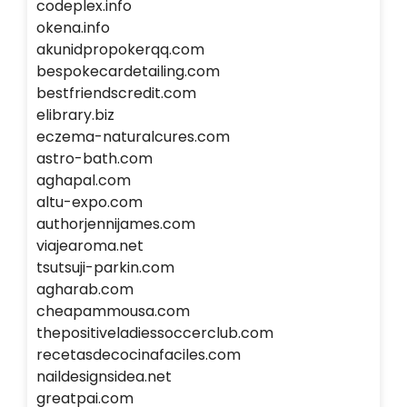
codeplex.info
okena.info
akunidpropokerqq.com
bespokecardetailing.com
bestfriendscredit.com
elibrary.biz
eczema-naturalcures.com
astro-bath.com
aghapal.com
altu-expo.com
authorjennijames.com
viajearoma.net
tsutsuji-parkin.com
agharab.com
cheapammousa.com
thepositiveladiessoccerclub.com
recetasdecocinafaciles.com
naildesignsidea.net
greatpai.com