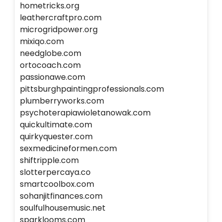
hometricks.org
leathercraftpro.com
microgridpower.org
mixiqo.com
needglobe.com
ortocoach.com
passionawe.com
pittsburghpaintingprofessionals.com
plumberryworks.com
psychoterapiawioletanowak.com
quickultimate.com
quirkyquester.com
sexmedicineformen.com
shiftripple.com
slotterpercaya.co
smartcoolbox.com
sohanjitfinances.com
soulfulhousemusic.net
sparklooms.com