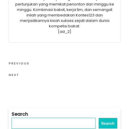
pertunjukan yang memikat penonton dari minggu ke
minggu. Kombinasi bakat, kerja tim, dan semangat
inilah yang membedakan Kontes123 dan
menjadikannya kisah sukses sejati dalam dunia
kompetisi bakat.
[ad_2]
Post
Previous
PREVIOUS
navigation
Post
Next
NEXT
Post
Search
Search