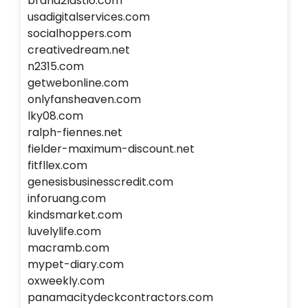
brand2lastio.com
usadigitalservices.com
socialhoppers.com
creativedream.net
n2315.com
getwebonline.com
onlyfansheaven.com
lky08.com
ralph-fiennes.net
fielder-maximum-discount.net
fitfllex.com
genesisbusinesscredit.com
inforuang.com
kindsmarket.com
luvelylife.com
macramb.com
mypet-diary.com
oxweekly.com
panamacitydeckcontractors.com