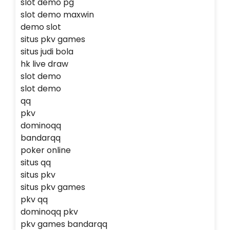
slot demo pg
slot demo maxwin
demo slot
situs pkv games
situs judi bola
hk live draw
slot demo
slot demo
qq
pkv
dominoqq
bandarqq
poker online
situs qq
situs pkv
situs pkv games
pkv qq
dominoqq pkv
pkv games bandarqq