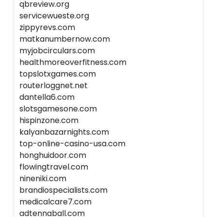
qbreview.org
servicewueste.org
zippyrevs.com
matkanumbernow.com
myjobcirculars.com
healthmoreoverfitness.com
topslotxgames.com
routerloggnet.net
dantella6.com
slotsgamesone.com
hispinzone.com
kalyanbazarnights.com
top-online-casino-usa.com
honghuidoor.com
flowingtravel.com
nineniki.com
brandiospecialists.com
medicalcare7.com
adtennaball.com