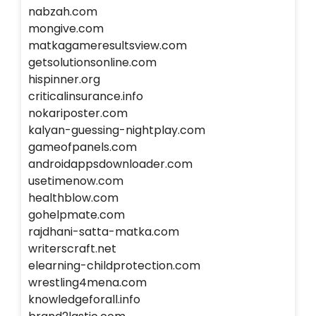
nabzah.com
mongive.com
matkagameresultsview.com
getsolutionsonline.com
hispinner.org
criticalinsurance.info
nokariposter.com
kalyan-guessing-nightplay.com
gameofpanels.com
androidappsdownloader.com
usetimenow.com
healthblow.com
gohelpmate.com
rajdhani-satta-matka.com
writerscraft.net
elearning-childprotection.com
wrestling4mena.com
knowledgeforall.info