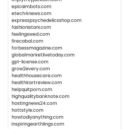
epicaimbots.com
etech4news.com
expresspsychedelicsshop.com
fashionistani.com
feelingswed.com
firecabal.com
forbessmagazine.com
globalmarketlivetoday.com
gpl-license.com
grow2every.com
healthhousecare.com
healthkartreview.com
helpquitporn.com
highqualitybanknote.com
hostingnews24.com
hottstyle.com
howtodiyanything.com
inspiringearthlings.com