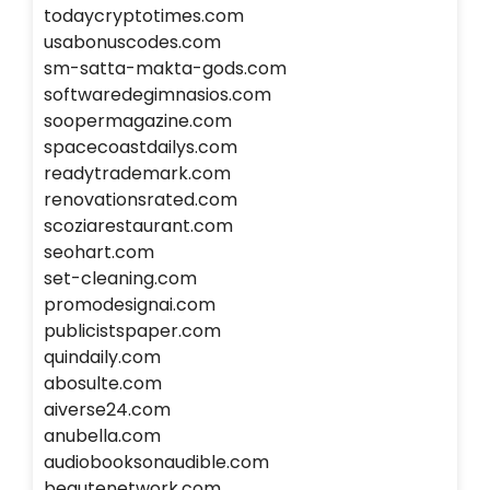
todaycryptotimes.com
usabonuscodes.com
sm-satta-makta-gods.com
softwaredegimnasios.com
soopermagazine.com
spacecoastdailys.com
readytrademark.com
renovationsrated.com
scoziarestaurant.com
seohart.com
set-cleaning.com
promodesignai.com
publicistspaper.com
quindaily.com
abosulte.com
aiverse24.com
anubella.com
audiobooksonaudible.com
beautenetwork.com