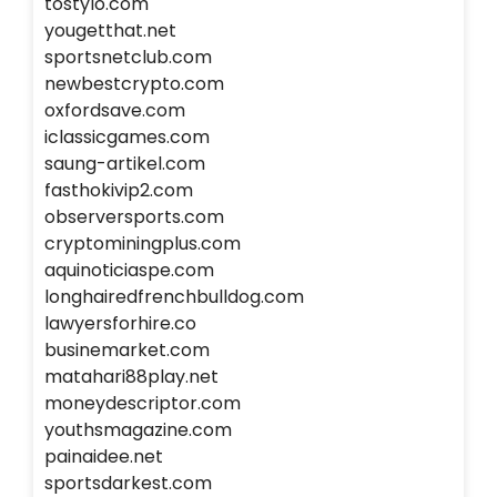
tostylo.com
yougetthat.net
sportsnetclub.com
newbestcrypto.com
oxfordsave.com
iclassicgames.com
saung-artikel.com
fasthokivip2.com
observersports.com
cryptominingplus.com
aquinoticiaspe.com
longhairedfrenchbulldog.com
lawyersforhire.co
businemarket.com
matahari88play.net
moneydescriptor.com
youthsmagazine.com
painaidee.net
sportsdarkest.com