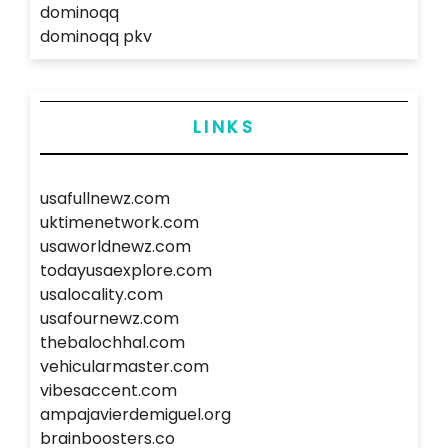
dominoqq
dominoqq pkv
LINKS
usafullnewz.com
uktimenetwork.com
usaworldnewz.com
todayusaexplore.com
usalocality.com
usafournewz.com
thebalochhal.com
vehicularmaster.com
vibesaccent.com
ampajavierdemiguel.org
brainboosters.co