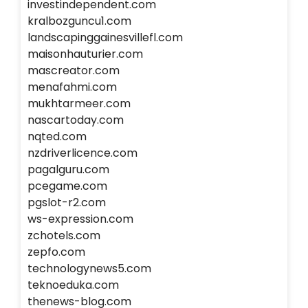
investindependent.com
kralbozguncu1.com
landscapinggainesvillefl.com
maisonhauturier.com
mascreator.com
menafahmi.com
mukhtarmeer.com
nascartoday.com
nqted.com
nzdriverlicence.com
pagalguru.com
pcegame.com
pgslot-r2.com
ws-expression.com
zchotels.com
zepfo.com
technologynews5.com
teknoeduka.com
thenews-blog.com