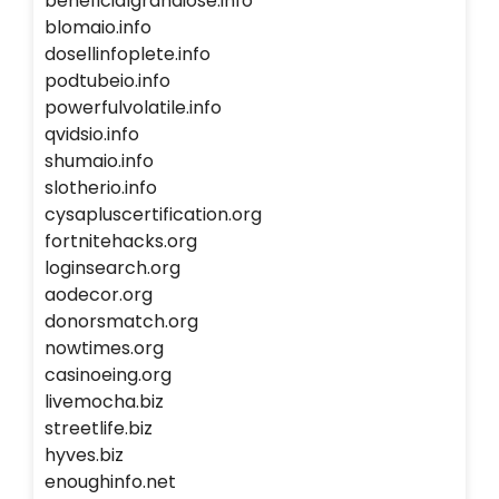
beneficialgrandiose.info
blomaio.info
dosellinfoplete.info
podtubeio.info
powerfulvolatile.info
qvidsio.info
shumaio.info
slotherio.info
cysapluscertification.org
fortnitehacks.org
loginsearch.org
aodecor.org
donorsmatch.org
nowtimes.org
casinoeing.org
livemocha.biz
streetlife.biz
hyves.biz
enoughinfo.net