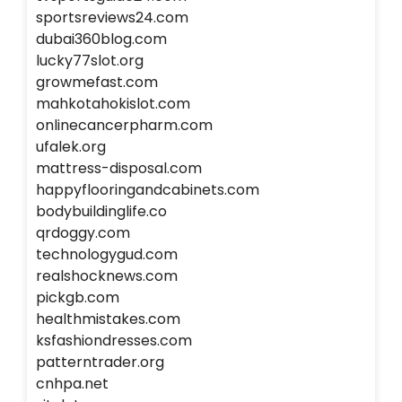
sportsreviews24.com
dubai360blog.com
lucky77slot.org
growmefast.com
mahkotahokislot.com
onlinecancerpharm.com
ufalek.org
mattress-disposal.com
happyflooringandcabinets.com
bodybuildinglife.co
qrdoggy.com
technologygud.com
realshocknews.com
pickgb.com
healthmistakes.com
ksfashiondresses.com
patterntrader.org
cnhpa.net