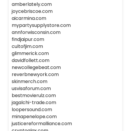
amberlately.com
joycebriscoe.com
aicarmina.com
mypartysupplystore.com
annforwisconsin.com
findjaipur.com
cultofjim.com
glimmerick.com
davidfollett.com
newcollegebeat.com
reverbnewyork.com
skinmerch.com
usvisaforum.com
bestmovierulz.com
jagalchi-trade.com
loopersound.com
minapenelope.com
justicereformalliance.com
cryptoglax.com