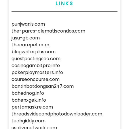
LINKS
punjwanis.com
the-parcs-clematiscondos.com
jusu-gb.com
thecarepet.com
blogwriterplus.com
guestpostingseo.com
casinogambitpro.info
pokerplaymasters.info
courseoncourse.com
bantinbatdongsan247.com
bahednog.info
bahenxgek.info
pertamaskre.com
threadsvideoandphotodownloader.com
techgiddy.com
usalivenetwork.com