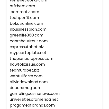
vsmsnetworks.com
offthem.com
ibommatv.com
techporfit.com
bekasionline.com
nbusinessplan.com
greenlife360.com
cantshoutitout.com
expressufabet.biz
mypuertoplata.net
thepioneerxpress.com
howtofixissue.com
teamufabet.biz
webfullform.com
allviddownload.com
decorsmag.com
gamblingcasinonews.com
universitiesofamerica.net
progameofbrands.com