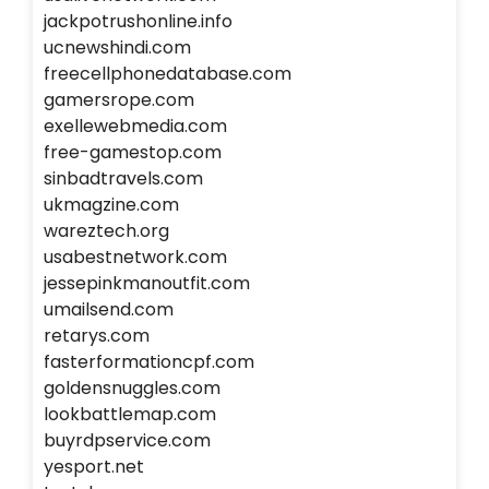
jackpotrushonline.info
ucnewshindi.com
freecellphonedatabase.com
gamersrope.com
exellewebmedia.com
free-gamestop.com
sinbadtravels.com
ukmagzine.com
wareztech.org
usabestnetwork.com
jessepinkmanoutfit.com
umailsend.com
retarys.com
fasterformationcpf.com
goldensnuggles.com
lookbattlemap.com
buyrdpservice.com
yesport.net