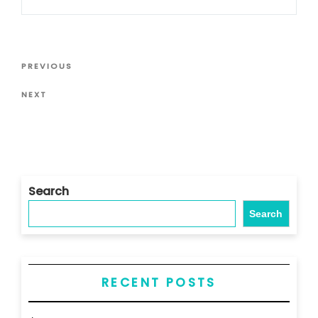
Post
Previous
PREVIOUS
navigation
Post
Next
NEXT
Post
Search
Search
RECENT POSTS