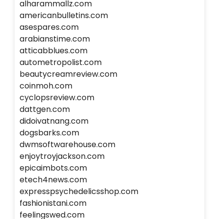
alharammallz.com
americanbulletins.com
asespares.com
arabianstime.com
atticabblues.com
autometropolist.com
beautycreamreview.com
coinmoh.com
cyclopsreview.com
dattgen.com
didoivatnang.com
dogsbarks.com
dwmsoftwarehouse.com
enjoytroyjackson.com
epicaimbots.com
etech4news.com
expresspsychedelicsshop.com
fashionistani.com
feelingswed.com