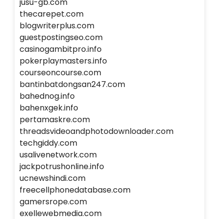
jusu-gb.com
thecarepet.com
blogwriterplus.com
guestpostingseo.com
casinogambitpro.info
pokerplaymasters.info
courseoncourse.com
bantinbatdongsan247.com
bahednog.info
bahenxgek.info
pertamaskre.com
threadsvideoandphotodownloader.com
techgiddy.com
usalivenetwork.com
jackpotrushonline.info
ucnewshindi.com
freecellphonedatabase.com
gamersrope.com
exellewebmedia.com