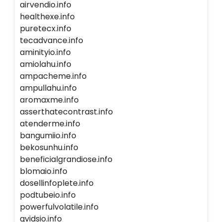
airvendio.info
healthexe.info
puretecx.info
tecadvance.info
aminityio.info
amiolahu.info
ampacheme.info
ampullahu.info
aromaxme.info
asserthatecontrast.info
atenderme.info
bangumiio.info
bekosunhu.info
beneficialgrandiose.info
blomaio.info
dosellinfoplete.info
podtubeio.info
powerfulvolatile.info
qvidsio.info