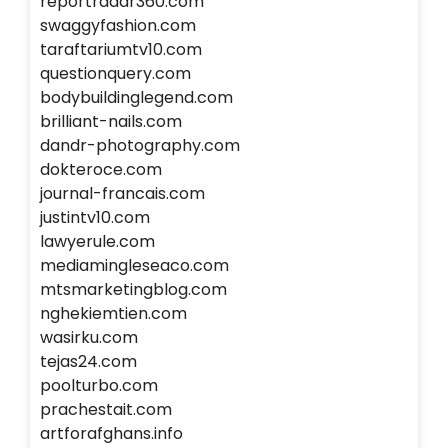
reportradar360.com
swaggyfashion.com
taraftariumtv10.com
questionquery.com
bodybuildinglegend.com
brilliant-nails.com
dandr-photography.com
dokteroce.com
journal-francais.com
justintv10.com
lawyerule.com
mediamingleseaco.com
mtsmarketingblog.com
nghekiemtien.com
wasirku.com
tejas24.com
poolturbo.com
prachestait.com
artforafghans.info