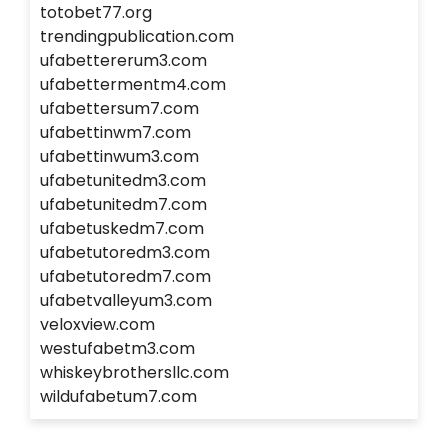
totobet77.org
trendingpublication.com
ufabettererum3.com
ufabettermentm4.com
ufabettersum7.com
ufabettinwm7.com
ufabettinwum3.com
ufabetunitedm3.com
ufabetunitedm7.com
ufabetuskedm7.com
ufabetutoredm3.com
ufabetutoredm7.com
ufabetvalleyum3.com
veloxview.com
westufabetm3.com
whiskeybrothersllc.com
wildufabetum7.com