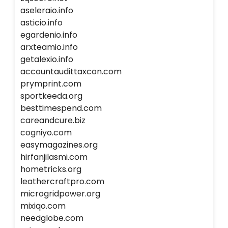
aseleraio.info
asticio.info
egardenio.info
arxteamio.info
getalexio.info
accountaudittaxcon.com
prymprint.com
sportkeeda.org
besttimespend.com
careandcure.biz
cogniyo.com
easymagazines.org
hirfanjilasmi.com
hometricks.org
leathercraftpro.com
microgridpower.org
mixiqo.com
needglobe.com