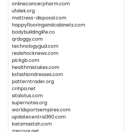
onlinecancerpharm.com
ufalek.org
mattress-disposal.com
happyflooringandcabinets.com
bodybuildinglife.co
qrdoggy.com
technologygud.com
realshocknews.com
pickgb.com
healthmistakes.com
ksfashiondresses.com
patterntrader.org
cnhpa.net
sitalotus.com
supernotes.org
worldsportsempires.com
updatecentral360.com
katamastah.com
zqscore.net