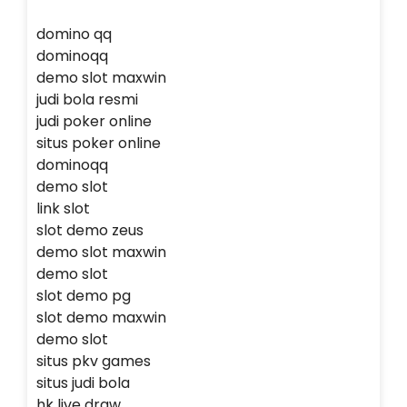
domino qq
dominoqq
demo slot maxwin
judi bola resmi
judi poker online
situs poker online
dominoqq
demo slot
link slot
slot demo zeus
demo slot maxwin
demo slot
slot demo pg
slot demo maxwin
demo slot
situs pkv games
situs judi bola
hk live draw