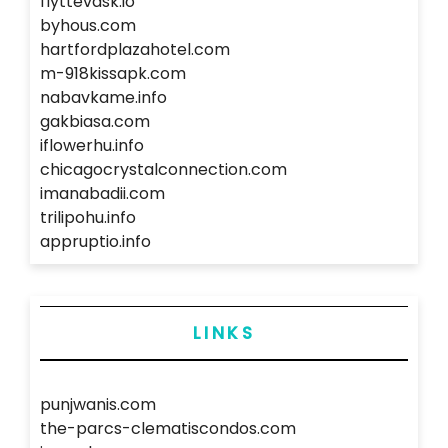
flyttevask.io
byhous.com
hartfordplazahotel.com
m-918kissapk.com
nabavkame.info
gakbiasa.com
iflowerhu.info
chicagocrystalconnection.com
imanabadii.com
trilipohu.info
appruptio.info
LINKS
punjwanis.com
the-parcs-clematiscondos.com