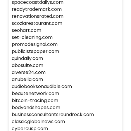
spacecoastdailys.com
readytrademark.com
renovationsrated.com
scoziarestaurant.com
seohart.com
set-cleaning.com
promodesignai.com
publicistspaper.com
quindaily.com
abosulte.com
aiverse24.com
anubella.com
audiobooksonaudible.com
beautenetwork.com
bitcoin-tracing.com
bodyandshapes.com
businessconsultantsroundrock.com
classicglobalnews.com
cybercusp.com