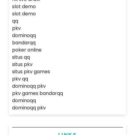
slot demo
slot demo
qq
pkv
dominoqq
bandarqq
poker online
situs qq
situs pkv
situs pkv games
pkv qq
dominoqq pkv
pkv games bandarqq
dominoqq
dominoqq pkv