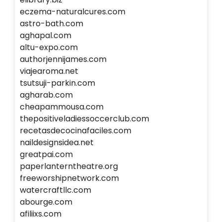
eczema-naturalcures.com
astro-bath.com
aghapal.com
altu-expo.com
authorjennijames.com
viajearoma.net
tsutsuji-parkin.com
agharab.com
cheapammousa.com
thepositiveladiessoccerclub.com
recetasdecocinafaciles.com
naildesignsidea.net
greatpai.com
paperlanterntheatre.org
freeworshipnetwork.com
watercraftllc.com
abourge.com
afiliixs.com