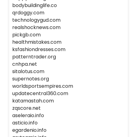
bodybuildinglife.co
qrdoggy.com
technologygud.com
realshocknews.com
pickgb.com
healthmistakes.com
ksfashiondresses.com
patterntrader.org
cnhpa.net
sitalotus.com
supernotes.org
worldsportsempires.com
updatecentral360.com
katamastah.com
zqscore.net
aseleraio.info
asticio.info
egardenio.info