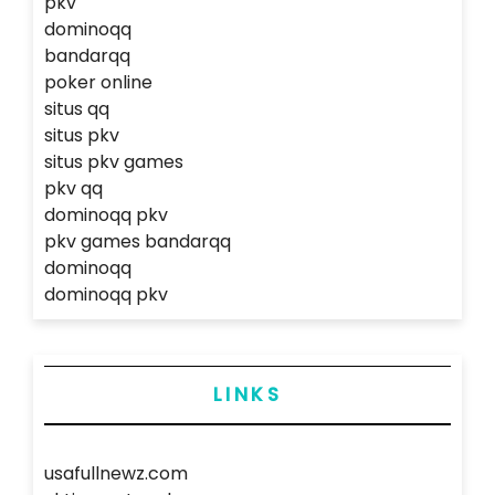
pkv
dominoqq
bandarqq
poker online
situs qq
situs pkv
situs pkv games
pkv qq
dominoqq pkv
pkv games bandarqq
dominoqq
dominoqq pkv
LINKS
usafullnewz.com