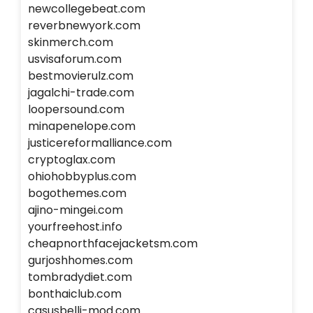
newcollegebeat.com
reverbnewyork.com
skinmerch.com
usvisaforum.com
bestmovierulz.com
jagalchi-trade.com
loopersound.com
minapenelope.com
justicereformalliance.com
cryptoglax.com
ohiohobbyplus.com
bogothemes.com
ajino-mingei.com
yourfreehost.info
cheapnorthfacejacketsm.com
gurjoshhomes.com
tombradydiet.com
bonthaiclub.com
casusbelli-mod.com