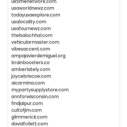
uktimenetwork.com
usaworldnewz.com
todayusaexplore.com
usalocality.com
usafournewz.com
thebalochhal.com
vehicularmaster.com
vibesaccent.com
ampajavierdemiguel.org
brainboosters.co
amberlately.com
joycebriscoe.com
aicarmina.com
mypartysupplystore.com
annforwisconsin.com
findjaipur.com
cultofjim.com
glimmerick.com
davidfollett.com