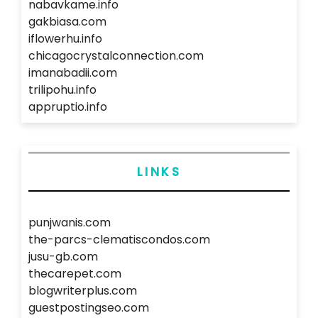
nabavkame.info
gakbiasa.com
iflowerhu.info
chicagocrystalconnection.com
imanabadii.com
trilipohu.info
appruptio.info
LINKS
punjwanis.com
the-parcs-clematiscondos.com
jusu-gb.com
thecarepet.com
blogwriterplus.com
guestpostingseo.com