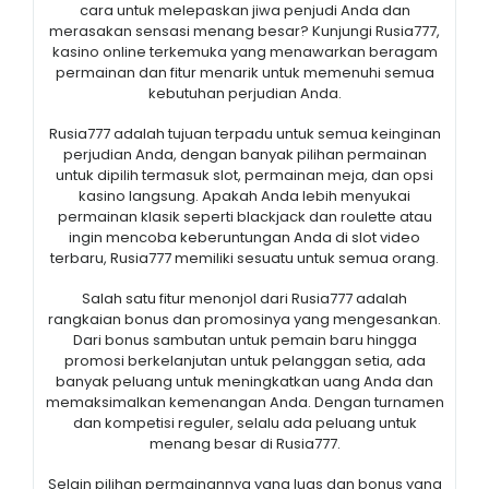
cara untuk melepaskan jiwa penjudi Anda dan
merasakan sensasi menang besar? Kunjungi Rusia777,
kasino online terkemuka yang menawarkan beragam
permainan dan fitur menarik untuk memenuhi semua
kebutuhan perjudian Anda.
Rusia777 adalah tujuan terpadu untuk semua keinginan
perjudian Anda, dengan banyak pilihan permainan
untuk dipilih termasuk slot, permainan meja, dan opsi
kasino langsung. Apakah Anda lebih menyukai
permainan klasik seperti blackjack dan roulette atau
ingin mencoba keberuntungan Anda di slot video
terbaru, Rusia777 memiliki sesuatu untuk semua orang.
Salah satu fitur menonjol dari Rusia777 adalah
rangkaian bonus dan promosinya yang mengesankan.
Dari bonus sambutan untuk pemain baru hingga
promosi berkelanjutan untuk pelanggan setia, ada
banyak peluang untuk meningkatkan uang Anda dan
memaksimalkan kemenangan Anda. Dengan turnamen
dan kompetisi reguler, selalu ada peluang untuk
menang besar di Rusia777.
Selain pilihan permainannya yang luas dan bonus yang