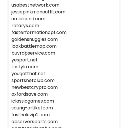
usabestnetwork.com
jessepinkmanoutfit.com
umailsend.com
retarys.com
fasterformationcpf.com
goldensnuggles.com
lookbattlemap.com
buyrdpservice.com
yesport.net
tostylo.com
yougetthat.net
sportsnetclub.com
newbestcrypto.com
oxfordsave.com
iclassicgames.com
saung-artikel.com
fasthokivip2.com
observersports.com