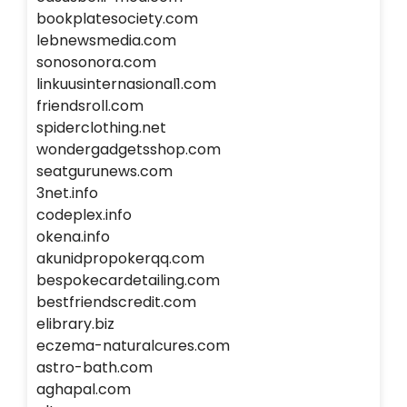
bookplatesociety.com
lebnewsmedia.com
sonosonora.com
linkuusinternasional1.com
friendsroll.com
spiderclothing.net
wondergadgetsshop.com
seatgurunews.com
3net.info
codeplex.info
okena.info
akunidpropokerqq.com
bespokecardetailing.com
bestfriendscredit.com
elibrary.biz
eczema-naturalcures.com
astro-bath.com
aghapal.com