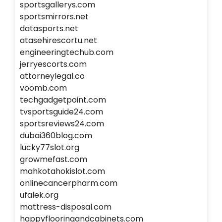
sportsgallerys.com
sportsmirrors.net
datasports.net
atasehirescortu.net
engineeringtechub.com
jerryescorts.com
attorneylegal.co
voomb.com
techgadgetpoint.com
tvsportsguide24.com
sportsreviews24.com
dubai360blog.com
lucky77slot.org
growmefast.com
mahkotahokislot.com
onlinecancerpharm.com
ufalek.org
mattress-disposal.com
happyflooringandcabinets.com