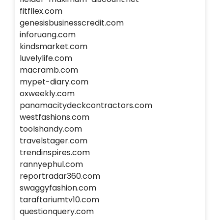
fitfllex.com
genesisbusinesscredit.com
inforuang.com
kindsmarket.com
luvelylife.com
macramb.com
mypet-diary.com
oxweekly.com
panamacitydeckcontractors.com
westfashions.com
toolshandy.com
travelstager.com
trendinspires.com
rannyephul.com
reportradar360.com
swaggyfashion.com
taraftariumtv10.com
questionquery.com