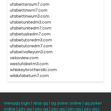
ufabettersum7.com
ufabettinwm7.com
ufabettinwum3.com
ufabetunitedm3.com
ufabetunitedm7.com
ufabetuskedm7.com
ufabetutoredm3.com
ufabetutoredm7.com
ufabetvalleyum3.com
veloxview.com
westufabetm3.com
whiskeybrothersllc.com
wildufabetum7.com
menuqq login
|
situs qq
|
qq poker online
|
qq poker
online
|
pkv qq
|
pkv qq
|
pkv qq
|
pkv qq
|
pkv qq
|