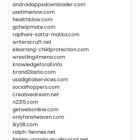
androidappsdownloader.com
usetimenow.com
healthblow.com
gohelpmate.com
rajdhani-satta-matka.com
writerscraft.net
elearning-childprotection.com
wrestling4mena.com
knowledgeforall.info
brand2lastio.com
usadigitalservices.com
socialhoppers.com
creativedream.net
n2315.com
getwebonline.com
onlyfansheaven.com
lky08.com
ralph-fiennes.net
fielder-maximum-discount.net