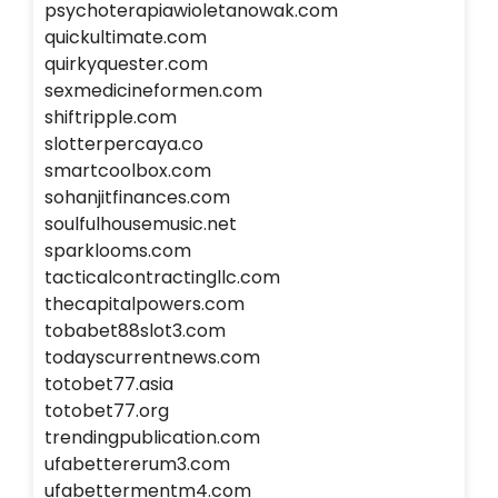
psychoterapiawioletanowak.com
quickultimate.com
quirkyquester.com
sexmedicineformen.com
shiftripple.com
slotterpercaya.co
smartcoolbox.com
sohanjitfinances.com
soulfulhousemusic.net
sparklooms.com
tacticalcontractingllc.com
thecapitalpowers.com
tobabet88slot3.com
todayscurrentnews.com
totobet77.asia
totobet77.org
trendingpublication.com
ufabettererum3.com
ufabettermentm4.com