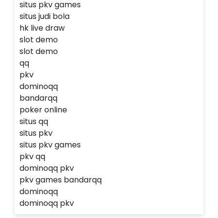
situs pkv games
situs judi bola
hk live draw
slot demo
slot demo
qq
pkv
dominoqq
bandarqq
poker online
situs qq
situs pkv
situs pkv games
pkv qq
dominoqq pkv
pkv games bandarqq
dominoqq
dominoqq pkv