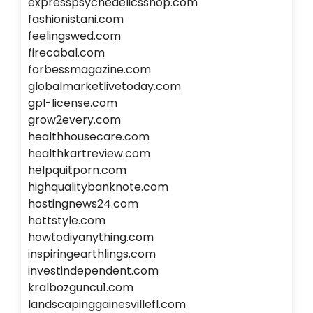
expresspsychedelicsshop.com
fashionistani.com
feelingswed.com
firecabal.com
forbessmagazine.com
globalmarketlivetoday.com
gpl-license.com
grow2every.com
healthhousecare.com
healthkartreview.com
helpquitporn.com
highqualitybanknote.com
hostingnews24.com
hottstyle.com
howtodiyanything.com
inspiringearthlings.com
investindependent.com
kralbozguncu1.com
landscapinggainesvillefl.com