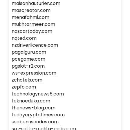
maisonhauturier.com
mascreator.com
menafahmi.com
mukhtarmeer.com
nascartoday.com
nqted.com
nzdriverlicence.com
pagalguru.com
pcegame.com
pgslot-r2.com
ws-expression.com
zchotels.com
zepfo.com
technologynews5.com
teknoeduka.com
thenews-blog.com
todaycryptotimes.com
usabonuscodes.com
sm-satta-makta-gods.com