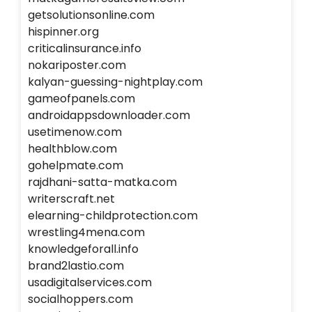
getsolutionsonline.com
hispinner.org
criticalinsurance.info
nokariposter.com
kalyan-guessing-nightplay.com
gameofpanels.com
androidappsdownloader.com
usetimenow.com
healthblow.com
gohelpmate.com
rajdhani-satta-matka.com
writerscraft.net
elearning-childprotection.com
wrestling4mena.com
knowledgeforall.info
brand2lastio.com
usadigitalservices.com
socialhoppers.com