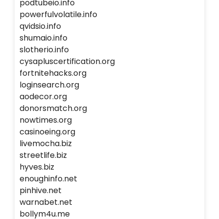
podtubeio.info
powerfulvolatile.info
qvidsio.info
shumaio.info
slotherio.info
cysapluscertification.org
fortnitehacks.org
loginsearch.org
aodecor.org
donorsmatch.org
nowtimes.org
casinoeing.org
livemocha.biz
streetlife.biz
hyves.biz
enoughinfo.net
pinhive.net
warnabet.net
bollym4u.me