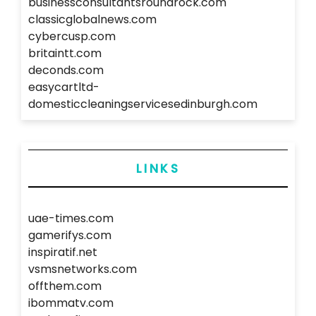
businessconsultantsroundrock.com
classicglobalnews.com
cybercusp.com
britaintt.com
deconds.com
easycartltd-
domesticcleaningservicesedinburgh.com
LINKS
uae-times.com
gamerifys.com
inspiratif.net
vsmsnetworks.com
offthem.com
ibommatv.com