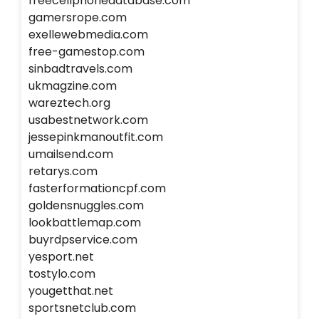
freecellphonedatabase.com
gamersrope.com
exellewebmedia.com
free-gamestop.com
sinbadtravels.com
ukmagzine.com
wareztech.org
usabestnetwork.com
jessepinkmanoutfit.com
umailsend.com
retarys.com
fasterformationcpf.com
goldensnuggles.com
lookbattlemap.com
buyrdpservice.com
yesport.net
tostylo.com
yougetthat.net
sportsnetclub.com