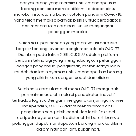
banyak orang yang memilih untuk mendapatkan
barang dan jasa mereka dikirim ke depan pintu
mereka. Ini terutama benar setelah pandemi Covid-19,
yang telah memaksa banyak bisnis untuk beradaptasi
dan menemukan cara baru untuk menjangkau
pelanggan mereka.
Salah satu perusahaan yang merevolusi cara kita
berpikir tentang layanan pengiriman adalah OJOL77.
Didirikan pada tahun 2019, OJOL77 adalah platform
berbasis teknologi yang menghubungkan pelanggan
dengan pengemudi pengiriman, membuatnya lebih
mudah dan lebih nyaman untuk mendapatkan barang
yang dikirimkan dengan cepat dan efisien.
Salah satu cara utama di mana OJOL77 mengubah
permainan adalah melalui pendekatan inovatif
terhadap logistik. Dengan menggunakan jaringan driver
independen, OJOL77 dapat menawarkan opsi
pengiriman yang lebih cepat dan lebih fleksibel
daripada layanan kurir tradisional. Ini berarti bahwa
pelanggan dapat mendapatkan barang mereka dikirim
dalam hitungan jam, bukan hari.