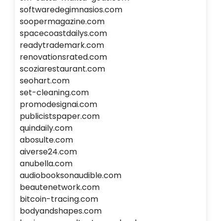
softwaredegimnasios.com
soopermagazine.com
spacecoastdailys.com
readytrademark.com
renovationsrated.com
scoziarestaurant.com
seohart.com
set-cleaning.com
promodesignai.com
publicistspaper.com
quindaily.com
abosulte.com
aiverse24.com
anubella.com
audiobooksonaudible.com
beautenetwork.com
bitcoin-tracing.com
bodyandshapes.com