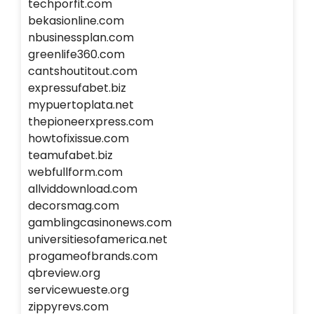
techporfit.com
bekasionline.com
nbusinessplan.com
greenlife360.com
cantshoutitout.com
expressufabet.biz
mypuertoplata.net
thepioneerxpress.com
howtofixissue.com
teamufabet.biz
webfullform.com
allviddownload.com
decorsmag.com
gamblingcasinonews.com
universitiesofamerica.net
progameofbrands.com
qbreview.org
servicewueste.org
zippyrevs.com