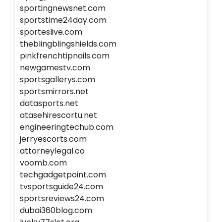
sportingnewsnet.com
sportstime24day.com
sporteslive.com
theblingblingshields.com
pinkfrenchtipnails.com
newgamestv.com
sportsgallerys.com
sportsmirrors.net
datasports.net
atasehirescortu.net
engineeringtechub.com
jerryescorts.com
attorneylegal.co
voomb.com
techgadgetpoint.com
tvsportsguide24.com
sportsreviews24.com
dubai360blog.com