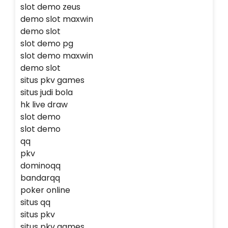
slot demo zeus
demo slot maxwin
demo slot
slot demo pg
slot demo maxwin
demo slot
situs pkv games
situs judi bola
hk live draw
slot demo
slot demo
qq
pkv
dominoqq
bandarqq
poker online
situs qq
situs pkv
situs pkv games