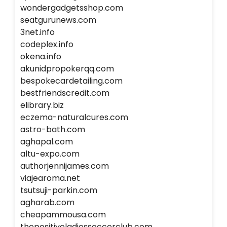
wondergadgetsshop.com
seatgurunews.com
3net.info
codeplex.info
okena.info
akunidpropokerqq.com
bespokecardetailing.com
bestfriendscredit.com
elibrary.biz
eczema-naturalcures.com
astro-bath.com
aghapal.com
altu-expo.com
authorjennijames.com
viajearoma.net
tsutsuji-parkin.com
agharab.com
cheapammousa.com
thepositiveladiessoccerclub.com