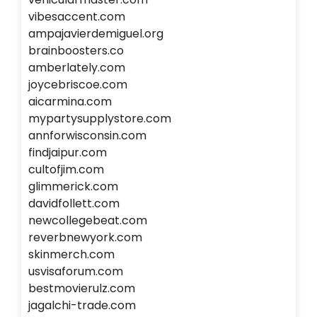
vibesaccent.com
ampajavierdemiguel.org
brainboosters.co
amberlately.com
joycebriscoe.com
aicarmina.com
mypartysupplystore.com
annforwisconsin.com
findjaipur.com
cultofjim.com
glimmerick.com
davidfollett.com
newcollegebeat.com
reverbnewyork.com
skinmerch.com
usvisaforum.com
bestmovierulz.com
jagalchi-trade.com