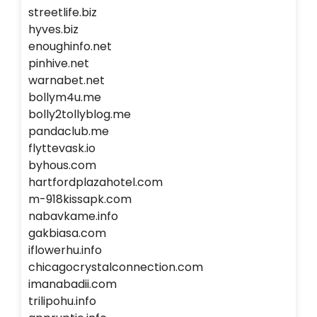
streetlife.biz
hyves.biz
enoughinfo.net
pinhive.net
warnabet.net
bollym4u.me
bolly2tollyblog.me
pandaclub.me
flyttevask.io
byhous.com
hartfordplazahotel.com
m-918kissapk.com
nabavkame.info
gakbiasa.com
iflowerhu.info
chicagocrystalconnection.com
imanabadii.com
trilipohu.info