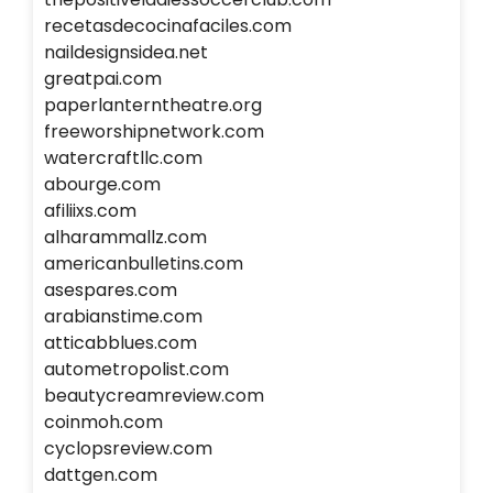
recetasdecocinafaciles.com
naildesignsidea.net
greatpai.com
paperlanterntheatre.org
freeworshipnetwork.com
watercraftllc.com
abourge.com
afiliixs.com
alharammallz.com
americanbulletins.com
asespares.com
arabianstime.com
atticabblues.com
autometropolist.com
beautycreamreview.com
coinmoh.com
cyclopsreview.com
dattgen.com