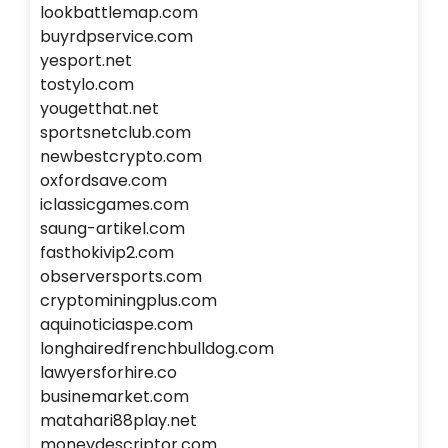
lookbattlemap.com
buyrdpservice.com
yesport.net
tostylo.com
yougetthat.net
sportsnetclub.com
newbestcrypto.com
oxfordsave.com
iclassicgames.com
saung-artikel.com
fasthokivip2.com
observersports.com
cryptominingplus.com
aquinoticiaspe.com
longhairedfrenchbulldog.com
lawyersforhire.co
businemarket.com
matahari88play.net
moneydescriptor.com