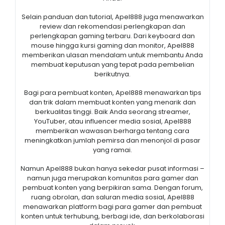
Selain panduan dan tutorial, Apel888 juga menawarkan
review dan rekomendasi perlengkapan dan
perlengkapan gaming terbaru. Dari keyboard dan
mouse hingga kursi gaming dan monitor, Apel888
memberikan ulasan mendalam untuk membantu Anda
membuat keputusan yang tepat pada pembelian
berikutnya.
Bagi para pembuat konten, Apel888 menawarkan tips
dan trik dalam membuat konten yang menarik dan
berkualitas tinggi. Baik Anda seorang streamer,
YouTuber, atau influencer media sosial, Apel888
memberikan wawasan berharga tentang cara
meningkatkan jumlah pemirsa dan menonjol di pasar
yang ramai.
Namun Apel888 bukan hanya sekedar pusat informasi –
namun juga merupakan komunitas para gamer dan
pembuat konten yang berpikiran sama. Dengan forum,
ruang obrolan, dan saluran media sosial, Apel888
menawarkan platform bagi para gamer dan pembuat
konten untuk terhubung, berbagi ide, dan berkolaborasi