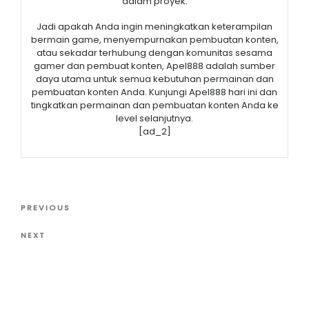
dalam proyek.
Jadi apakah Anda ingin meningkatkan keterampilan
bermain game, menyempurnakan pembuatan konten,
atau sekadar terhubung dengan komunitas sesama
gamer dan pembuat konten, Apel888 adalah sumber
daya utama untuk semua kebutuhan permainan dan
pembuatan konten Anda. Kunjungi Apel888 hari ini dan
tingkatkan permainan dan pembuatan konten Anda ke
level selanjutnya.
[ad_2]
Post
Previous
PREVIOUS
navigation
Post
Next
NEXT
Post