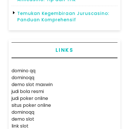
Temukan Kegembiraan Juruscasino:
Panduan Komprehensif
LINKS
domino qq
dominoqq
demo slot maxwin
judi bola resmi
judi poker online
situs poker online
dominoqq
demo slot
link slot