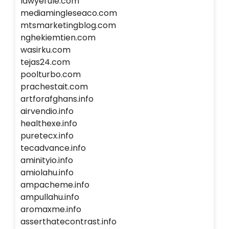
lawyerule.com
mediamingleseaco.com
mtsmarketingblog.com
nghekiemtien.com
wasirku.com
tejas24.com
poolturbo.com
prachestait.com
artforafghans.info
airvendio.info
healthexe.info
puretecx.info
tecadvance.info
aminityio.info
amiolahu.info
ampacheme.info
ampullahu.info
aromaxme.info
asserthatecontrast.info